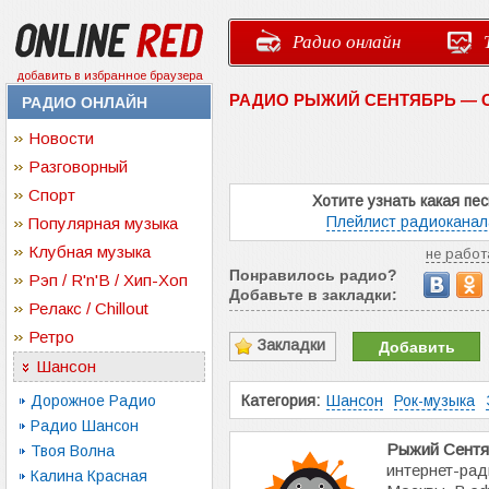
Радио онлайн
добавить в избранное браузера
РАДИО РЫЖИЙ СЕНТЯБРЬ — 
РАДИО ОНЛАЙН
Новости
Разговорный
Спорт
Хотите узнать какая пе
Плейлист радиоканал
Популярная музыка
Клубная музыка
не работ
Понравилось радио?
Рэп / R'n'B / Хип-Хоп
Добавьте в закладки:
Релакс / Chillout
Ретро
Закладки
Добавить
Шансон
Дорожное Радио
Категория:
Шансон
Рок-музыка
Радио Шансон
Рыжий Сентя
Твоя Волна
интернет-рад
Калина Красная