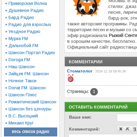
Москвы. В эф
Приморская Волна
стилях: джаз,
Душевное Радио
песня, лирич
Бард-Радио
бард-рок, эт
также авторские программы. Р
Радио для взрослых
территория песен и музыки со 
Уездное Радио
эфир радиоканала
Рыжий Сентя
Мурка FM
в хорошем качестве, бесплатно.
Дальнобой FM
Официальный сайт радиостанц
Шансон Портал Радио
Doroga FM
КОММЕНТАРИИ
Наш Шансон
Стоматолог
2024-11-18 08:45:34
Зайцев FM: Шансон
Ночное Такси
Donat FM: Шансон
Страницы:
1
Шансон Плюс
Романтический Шансон
ОСТАВИТЬ КОММЕНТАРИЙ
Шансон без цензуры
В.С. Высоцкий
Ваше имя:
Михаил Круг
Комментарий:
весь список радио