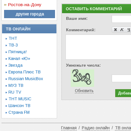
Ростов-на-Дону
ОСТАВИТЬ КОММЕНТАРИЙ
другие города
Ваше имя:
ТВ ОНЛАЙН
Комментарий:
ТНТ
ТВ-3
Пятница!
Канал «Ю»
Звезда
Умножьте числа:
Европа Плюс ТВ
Russian MusicBox
МУЗ ТВ
Обновить
RU TV
ТНТ MUSIC
Шансон ТВ
Страна FM
Главная
/
Радио онлайн
/
ТВ онл