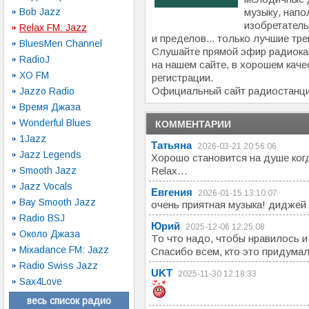
Bob Jazz
музыку, напо
изобретатель
Relax FM: Jazz
и пределов... только лучшие трек
BluesMen Channel
Слушайте прямой эфир радиок
RadioJ
на нашем сайте, в хорошем каче
XO FM
регистрации.
Официальный сайт радиостанц
Jazzo Radio
Время Джаза
Wonderful Blues
КОММЕНТАРИИ
1Jazz
Татьяна
2026-03-21 20:56:06
Jazz Legends
Хорошо становится на душе ког
Smooth Jazz
Relax...
Jazz Vocals
Евгения
2026-01-15 13:10:07
Bay Smooth Jazz
очень приятная музыка! диджей
Radio BSJ
Юрий
2025-12-06 12:25:08
Около Джаза
То что надо, чтобы нравилось и
Mixadance FM: Jazz
Спасибо всем, кто это придумал
Radio Swiss Jazz
UKT
2025-11-30 12:18:33
Sax4Love
весь список радио