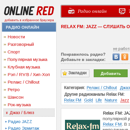
Радио онлайн
добавить в избранное браузера
RELAX FM: JAZZ — СЛУШАТЬ 
РАДИО ОНЛАЙН
Новости
Разговорный
не работ
Спорт
Понравилось радио?
Популярная музыка
Добавьте в закладки:
Клубная музыка
Закладки
Добавить
Рэп / R'n'B / Хип-Хоп
Релакс / Chillout
Категория:
Релакс / Chillout
Джаз
Ретро
Другие радиоканалы Relax FM:
Шансон
Relax FM
Gold
Life
Nature
Jazz
Рок-музыка
Джаз / Блюз
Relax FM: J
популярной 
Радио JAZZ
Relax FM
. В
Радио Эрмитаж
мелодичные 