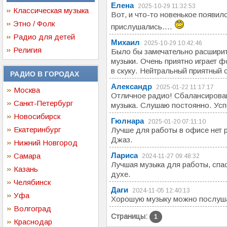
Елена
2025-10-29 11:32:53
Классическая музыка
Вот, и что-то новенькое появило
Этно / Фолк
прислушались....
Радио для детей
Михаил
2025-10-29 10:42:46
Религия
Было бы замечательно расшири
музыки. Очень приятно играет фо
в скуку. Нейтральный приятный 
РАДИО В ГОРОДАХ
Александр
2025-01-22 11:17:17
Москва
Отличное радио! Сбалансирова
Санкт-Петербург
музыка. Слушаю постоянно. Усп
Новосибирск
Гюлнара
2025-01-20 07:11:10
Екатеринбург
Лучше для работы в офисе нет 
Джаз.
Нижний Новгород
Лариса
Самара
2024-11-27 09:48:32
Лучшая музыка для работы, спа
Казань
духе.
Челябинск
Даги
2024-11-05 12:40:13
Уфа
Хорошую музыку можно послушат
Волгоград
Страницы:
1
Краснодар