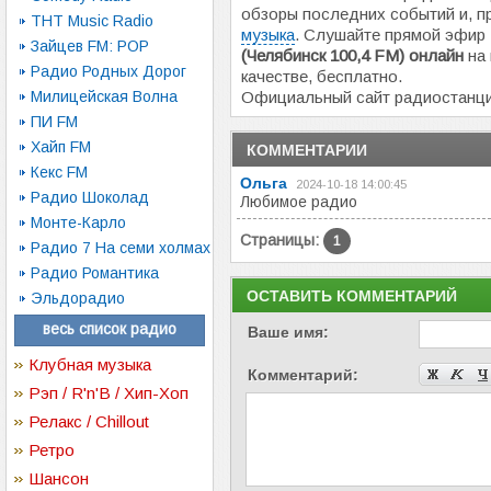
обзоры последних событий и, 
ТНТ Music Radio
музыка
. Слушайте прямой эфир
Зайцев FM: POP
(Челябинск 100,4 FM) онлайн
на 
Радио Родных Дорог
качестве, бесплатно.
Милицейская Волна
Официальный сайт радиостанц
ПИ FM
Хайп FM
КОММЕНТАРИИ
Кекс FM
Ольга
2024-10-18 14:00:45
Радио Шоколад
Любимое радио
Монте-Карло
Страницы:
1
Радио 7 На семи холмах
Радио Романтика
ОСТАВИТЬ КОММЕНТАРИЙ
Эльдорадио
весь список радио
Ваше имя:
Клубная музыка
Комментарий:
Рэп / R'n'B / Хип-Хоп
Релакс / Chillout
Ретро
Шансон