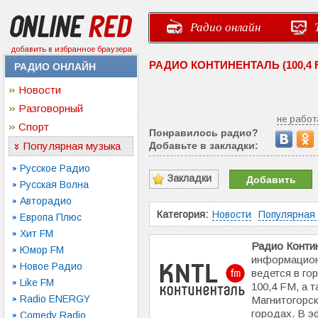
Радио онлайн
добавить в избранное браузера
РАДИО КОНТИНЕНТАЛЬ (100,4
РАДИО ОНЛАЙН
Новости
Разговорный
не работ
Спорт
Понравилось радио?
Популярная музыка
Добавьте в закладки:
Русское Радио
Закладки
Добавить
Русская Волна
Авторадио
Категория:
Новости
Популярная
Европа Плюс
Хит FM
Радио Конти
Юмор FM
информацион
Новое Радио
ведется в го
Like FM
100,4 FM, а т
Radio ENERGY
Магнитогорск
городах. В э
Comedy Radio