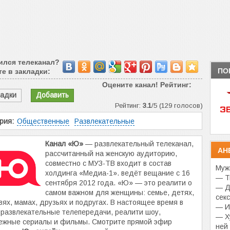
ился телеканал?
ПО
е в закладки:
Оцените канал! Рейтинг:
ладки
Добавить
Рейтинг:
3.1
/5 (129 голосов)
рия:
Общественные
Развлекательные
Канал «Ю»
— развлекательный телеканал,
АН
рассчитанный на женскую аудиторию,
совместно с МУЗ-ТВ входит в состав
Муж
холдинга «Медиа-1». ведёт вещание с 16
— Т
сентября 2012 года. «Ю» — это реалити о
— Д
самом важном для женщины: семье, детях,
сек
вях, мамах, друзьях и подругах. В настоящее время в
— И
развлекательные телепередачи, реалити шоу,
— Х
ежные сериалы и фильмы. Смотрите прямой эфир
ней