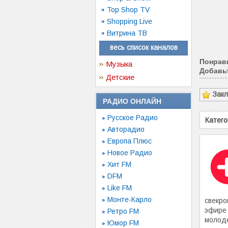
Top Shop TV
Shopping Live
Витрина ТВ
весь список каналов
Понрав
Музыка
Добавьт
Детские
Зак
РАДИО ОНЛАЙН
Русское Радио
Катего
Авторадио
Европа Плюс
Новое Радио
Хит FM
DFM
Like FM
Монте-Карло
свекро
эфире 
Ретро FM
молод
Юмор FM