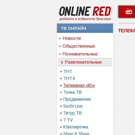
добавить в избранное браузера
ТВ ОНЛАЙН
ТЕЛЕК
Новости
Общественные
Познавательные
Развлекательные
ТНТ
ТНТ4
Телеканал «Ю»
Точка ТВ
Продвижение
Sochi Live
Твтур.ТВ
7 TV
Ювелирочка
Shop & Show