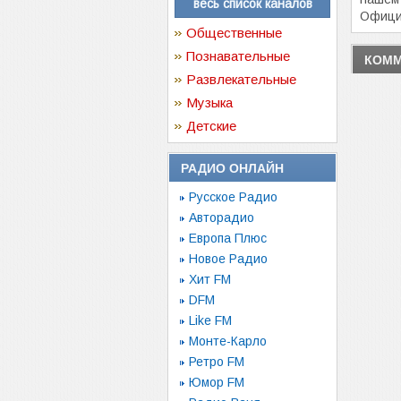
весь список каналов
Офици
Общественные
Познавательные
КОММ
Развлекательные
Музыка
Детские
РАДИО ОНЛАЙН
Русское Радио
Авторадио
Европа Плюс
Новое Радио
Хит FM
DFM
Like FM
Монте-Карло
Ретро FM
Юмор FM