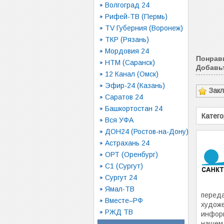
Волгоград 24
Рифей-ТВ (Пермь)
TV Губерния (Воронеж)
ТКР (Рязань)
Мордовия 24
Понрав
НТМ (Саранск)
Добавьт
12 Канал (Омск)
Эфир-24 (Казань)
Зак
Саратов 24
Башкортостан 24
Катего
Вся УФА
ДОН24 (Ростов-на-Дону)
Астрахань 24
ОРТ (Оренбург)
С1 (Сургут)
Сургут 24
Ямал-ТВ
переда
Вместе–РФ
худож
РЖД ТВ
инфор
нашем 