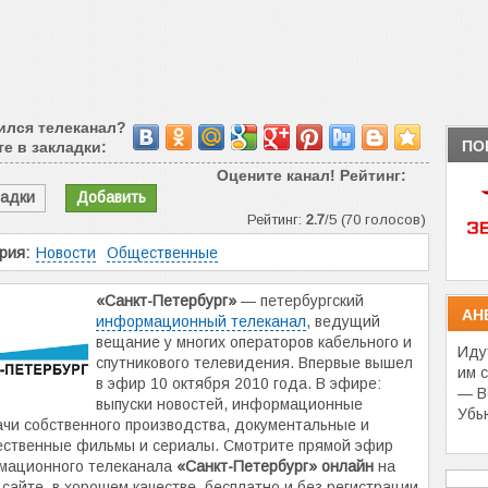
ился телеканал?
ПО
е в закладки:
Оцените канал! Рейтинг:
ладки
Добавить
Рейтинг:
2.7
/5 (70 голосов)
рия:
Новости
Общественные
«Санкт-Петербург»
— петербургский
АН
информационный телеканал
, ведущий
вещание у многих операторов кабельного и
Иду
спутникового телевидения. Впервые вышел
им 
в эфир 10 октября 2010 года. В эфире:
— В
выпуски новостей, информационные
Убь
чи собственного производства, документальные и
ественные фильмы и сериалы. Смотрите прямой эфир
мационного телеканала
«Санкт-Петербург» онлайн
на
сайте, в хорошем качестве, бесплатно и без регистрации.