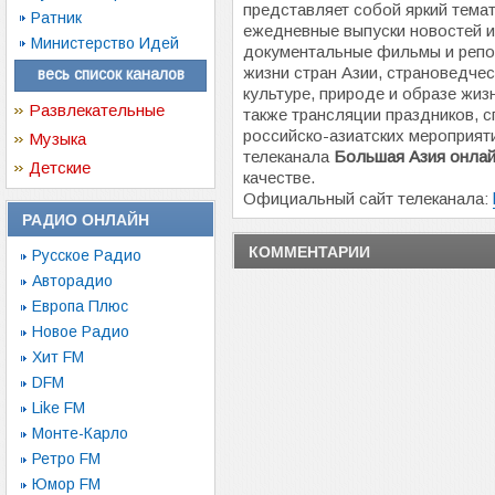
представляет собой яркий тема
Ратник
ежедневные выпуски новостей и
Министерство Идей
документальные фильмы и репо
жизни стран Азии, страноведчес
весь список каналов
культуре, природе и образе жизн
Развлекательные
также трансляции праздников, с
российско-азиатских мероприят
Музыка
телеканала
Большая Азия онла
Детские
качестве.
Официальный сайт телеканала:
РАДИО ОНЛАЙН
КОММЕНТАРИИ
Русское Радио
Авторадио
Европа Плюс
Новое Радио
Хит FM
DFM
Like FM
Монте-Карло
Ретро FM
Юмор FM