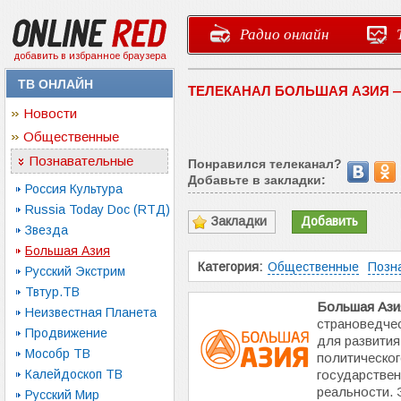
Радио онлайн
добавить в избранное браузера
ТВ ОНЛАЙН
ТЕЛЕКАНАЛ БОЛЬШАЯ АЗИЯ 
Новости
Общественные
Познавательные
Понравился телеканал?
Добавьте в закладки:
Россия Культура
Russia Today Doc (RTД)
Закладки
Добавить
Звезда
Большая Азия
Категория:
Общественные
Позн
Русский Экстрим
Твтур.ТВ
Большая Ази
Неизвестная Планета
страноведчес
Продвижение
для развития
Мособр ТВ
политическог
Калейдоскоп ТВ
государстве
реальности. 
Русский Мир