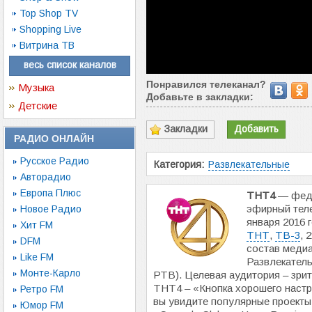
Top Shop TV
Shopping Live
Витрина ТВ
весь список каналов
Понравился телеканал?
Музыка
Добавьте в закладки:
Детские
Закладки
Добавить
РАДИО ОНЛАЙН
Русское Радио
Категория:
Развлекательные
Авторадио
Европа Плюс
ТНТ4
— феде
эфирный теле
Новое Радио
января 2016 
Хит FM
ТНТ
,
ТВ-3
, 
DFM
состав меди
Like FM
Развлекател
Монте-Карло
РТВ). Целевая аудитория – зрите
ТНТ4 – «Кнопка хорошего настр
Ретро FM
вы увидите популярные проекты 
Юмор FM