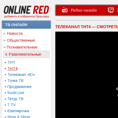
Радио онлайн
добавить в избранное браузера
ТВ ОНЛАЙН
ТЕЛЕКАНАЛ ТНТ4 — СМОТРЕТ
Новости
Общественные
Познавательные
Развлекательные
ТНТ
ТНТ4
Телеканал «Ю»
Точка ТВ
Продвижение
Sochi Live
Твтур.ТВ
7 TV
Ювелирочка
Shop & Show