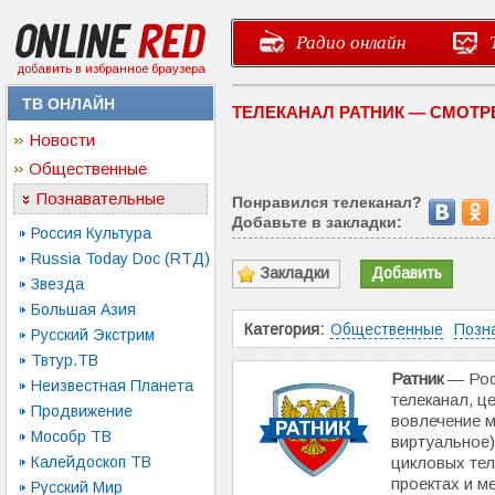
Радио онлайн
добавить в избранное браузера
ТВ ОНЛАЙН
ТЕЛЕКАНАЛ РАТНИК — СМОТР
Новости
Общественные
Познавательные
Понравился телеканал?
Добавьте в закладки:
Россия Культура
Russia Today Doc (RTД)
Закладки
Добавить
Звезда
Большая Азия
Категория:
Общественные
Позн
Русский Экстрим
Твтур.ТВ
Ратник
— Рос
Неизвестная Планета
телеканал, ц
Продвижение
вовлечение м
Мособр ТВ
виртуальное)
Калейдоскоп ТВ
цикловых тел
проектах и м
Русский Мир