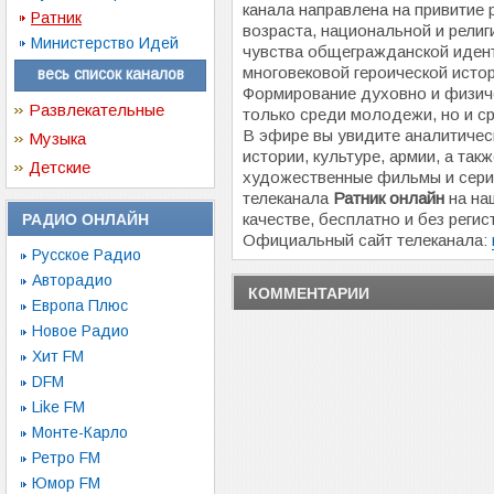
канала направлена на привитие 
Ратник
возраста, национальной и рели
Министерство Идей
чувства общегражданской идент
многовековой героической исто
весь список каналов
Формирование духовно и физич
Развлекательные
только среди молодежи, но и ср
В эфире вы увидите аналитичес
Музыка
истории, культуре, армии, а та
Детские
художественные фильмы и сери
телеканала
Ратник онлайн
на на
качестве, бесплатно и без регис
РАДИО ОНЛАЙН
Официальный сайт телеканала:
Русское Радио
Авторадио
КОММЕНТАРИИ
Европа Плюс
Новое Радио
Хит FM
DFM
Like FM
Монте-Карло
Ретро FM
Юмор FM