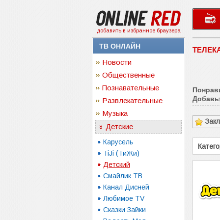
добавить в избранное браузера
ТВ ОНЛАЙН
ТЕЛЕК
Новости
Общественные
Познавательные
Понрав
Добавьт
Развлекательные
Музыка
Зак
Детские
Карусель
Катего
TiJi (ТиЖи)
Детский
Смайлик ТВ
Канал Дисней
Любимое TV
Сказки Зайки