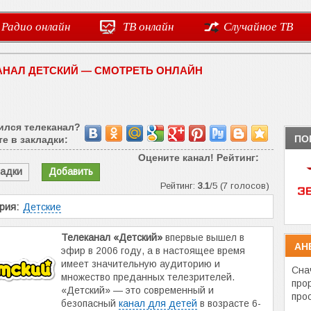
Радио онлайн
ТВ онлайн
Случайное ТВ
АНАЛ ДЕТСКИЙ — СМОТРЕТЬ ОНЛАЙН
ился телеканал?
ПО
е в закладки:
Оцените канал! Рейтинг:
ладки
Добавить
Рейтинг:
3.1
/5 (7 голосов)
рия:
Детские
Телеканал «Детский»
впервые вышел в
АН
эфир в 2006 году, а в настоящее время
имеет значительную аудиторию и
Сна
множество преданных телезрителей.
про
«Детский» — это современный и
про
безопасный
канал для детей
в возрасте 6-