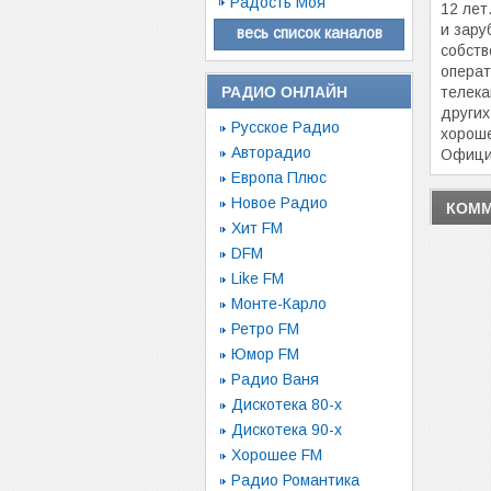
Радость Моя
12 лет
и зару
весь список каналов
собств
операт
РАДИО ОНЛАЙН
телека
други
Русское Радио
хороше
Авторадио
Офици
Европа Плюс
Новое Радио
КОММ
Хит FM
DFM
Like FM
Монте-Карло
Ретро FM
Юмор FM
Радио Ваня
Дискотека 80-х
Дискотека 90-х
Хорошее FM
Радио Романтика