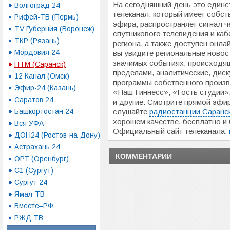
На сегодняшний день это единс
Волгоград 24
телеканал, который имеет собс
Рифей-ТВ (Пермь)
эфира, распространяет сигнал ч
TV Губерния (Воронеж)
спутникового телевидения и ка
ТКР (Рязань)
региона, а также доступен онлай
Мордовия 24
вы увидите региональные новос
значимых событиях, происходящ
НТМ (Саранск)
пределами, аналитические, диск
12 Канал (Омск)
программы собственного произ
Эфир-24 (Казань)
«Наш Гиннесс», «Гость студии»
Саратов 24
и другие. Смотрите прямой эфи
Башкортостан 24
слушайте
радиостанции Саранс
хорошем качестве, бесплатно и 
Вся УФА
Официальный сайт телеканала:
ДОН24 (Ростов-на-Дону)
Астрахань 24
КОММЕНТАРИИ
ОРТ (Оренбург)
С1 (Сургут)
Сургут 24
Ямал-ТВ
Вместе–РФ
РЖД ТВ