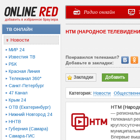
Радио онлайн
добавить в избранное браузера
ТВ ОНЛАЙН
НТМ (НАРОДНОЕ ТЕЛЕВИДЕН
Новости
МИР 24
Известия ТВ
Понравился телеканал?
Добавьте в закладки:
РБК
Красная Линия
Закладки
Добавить
Телеканал 360°
Санкт-Петербург
47 Канал
Категория:
Новости
Обществен
Крым 24
НТМ (Народн
ОТВ (Екатеринбург)
— региональ
Нижний Новгород 24
телеканал ре
ННТВ
круглосуточн
Губерния (Самара)
муниципальны
Самара-ГИС
Впервые выше