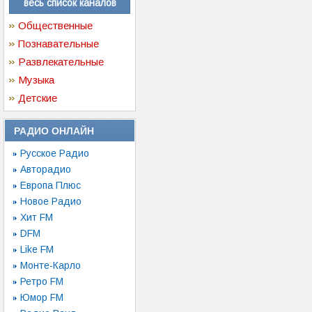
весь список каналов
Общественные
Познавательные
Развлекательные
Музыка
Детские
РАДИО ОНЛАЙН
Русское Радио
Авторадио
Европа Плюс
Новое Радио
Хит FM
DFM
Like FM
Монте-Карло
Ретро FM
Юмор FM