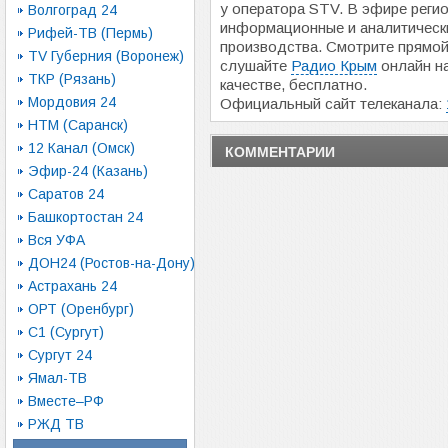
у оператора STV. В эфире реги
Волгоград 24
информационные и аналитическ
Рифей-ТВ (Пермь)
производства. Смотрите прямо
TV Губерния (Воронеж)
слушайте
Радио Крым
онлайн н
ТКР (Рязань)
качестве, бесплатно.
Мордовия 24
Официальный сайт телеканала:
НТМ (Саранск)
12 Канал (Омск)
КОММЕНТАРИИ
Эфир-24 (Казань)
Саратов 24
Башкортостан 24
Вся УФА
ДОН24 (Ростов-на-Дону)
Астрахань 24
ОРТ (Оренбург)
С1 (Сургут)
Сургут 24
Ямал-ТВ
Вместе–РФ
РЖД ТВ