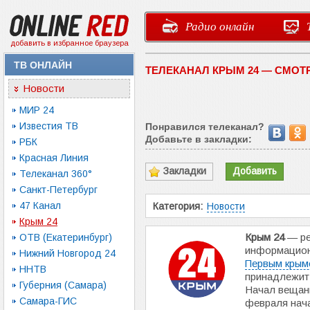
Радио онлайн
добавить в избранное браузера
ТВ ОНЛАЙН
ТЕЛЕКАНАЛ КРЫМ 24 — СМОТ
Новости
МИР 24
Известия ТВ
Понравился телеканал?
Добавьте в закладки:
РБК
Красная Линия
Закладки
Добавить
Телеканал 360°
Санкт-Петербург
47 Канал
Категория:
Новости
Крым 24
Крым 24
— ре
ОТВ (Екатеринбург)
информацион
Нижний Новгород 24
Первым крым
ННТВ
принадлежит
Губерния (Самара)
Начал вещани
Самара-ГИС
февраля нача