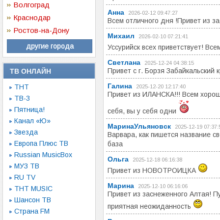
Волгоград
Анна
2026-02-12 09:47:27
Краснодар
Всем отличного дня !Привет из з
Ростов-на-Дону
Михаил
2026-02-10 07:21:41
другие города
Уссурийск всех приветствует! Вс
Светлана
2025-12-24 04:38:15
Привет с г. Борзя Забайкальский 
ТВ ОНЛАЙН
Галина
ТНТ
2025-12-20 12:17:40
Привет из ИЛАНСКА!!! Всем хорош
ТВ-3
Пятница!
себя, вы у себя одни
Канал «Ю»
МаринаУльяновск
2025-12-19 07:37:
Звезда
Варвара, как пишется название св
Европа Плюс ТВ
база
Russian MusicBox
Ольга
2025-12-18 06:16:38
МУЗ ТВ
Привет из НОВОТРОИЦКА
RU TV
Марина
2025-12-10 06:16:06
ТНТ MUSIC
Привет из заснеженного Алтая! Пу
Шансон ТВ
приятная неожиданность
Страна FM