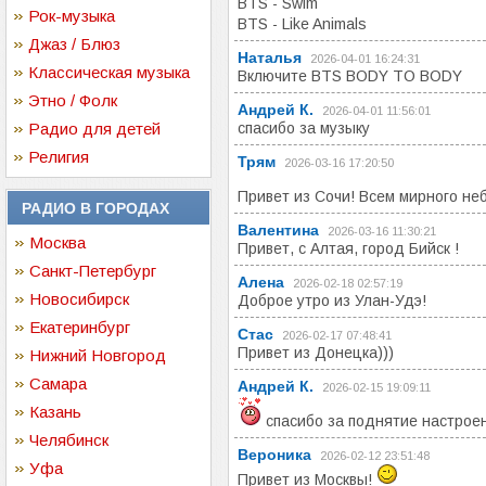
BTS - Swim
Рок-музыка
BTS - Like Animals
Джаз / Блюз
Наталья
2026-04-01 16:24:31
Классическая музыка
Включите BTS BODY TO BODY
Этно / Фолк
Андрей К.
2026-04-01 11:56:01
Радио для детей
спасибо за музыку
Религия
Трям
2026-03-16 17:20:50
Привет из Сочи! Всем мирного не
РАДИО В ГОРОДАХ
Валентина
2026-03-16 11:30:21
Москва
Привет, с Алтая, город Бийск !
Санкт-Петербург
Алена
2026-02-18 02:57:19
Новосибирск
Доброе утро из Улан-Удэ!
Екатеринбург
Стас
2026-02-17 07:48:41
Привет из Донецка)))
Нижний Новгород
Самара
Андрей К.
2026-02-15 19:09:11
Казань
спасибо за поднятие настроен
Челябинск
Вероника
2026-02-12 23:51:48
Уфа
Привет из Москвы!