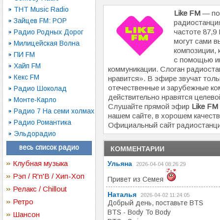
ТНТ Music Radio
Like FM
— по
Зайцев FM: POP
радиостанци
частоте 87,9
Радио Родных Дорог
могут сами 
Милицейская Волна
композиции, 
ПИ FM
с помощью и
Хайп FM
коммуникации. Слоган радиост
Кекс FM
нравится». В эфире звучат тол
отечественные и зарубежные ко
Радио Шоколад
действительно нравятся целево
Монте-Карло
Слушайте прямой эфир
Like FM
Радио 7 На семи холмах
нашем сайте, в хорошем качеств
Радио Романтика
Официальный сайт радиостанц
Эльдорадио
весь список радио
КОММЕНТАРИИ
Клубная музыка
Ульяна
2026-04-04 08:26:29
Рэп / R'n'B / Хип-Хоп
Привет из Семея
Релакс / Chillout
Наталья
2026-04-02 11:24:05
Ретро
Добрый день, поставьте BTS
BTS - Body To Body
Шансон