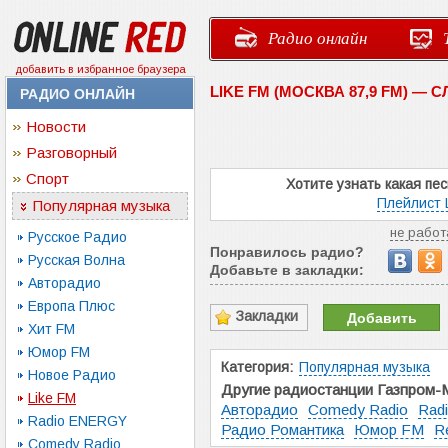
Радио онлайн
добавить в избранное браузера
LIKE FM (МОСКВА 87,9 FM) —
РАДИО ОНЛАЙН
Новости
Разговорный
Спорт
Хотите узнать какая пе
Плейлист 
Популярная музыка
не работ
Русское Радио
Понравилось радио?
Русская Волна
Добавьте в закладки:
Авторадио
Европа Плюс
Закладки
Добавить
Хит FM
Юмор FM
Категория:
Популярная музыка
Новое Радио
Другие радиостанции Газпром-
Like FM
Авторадио
Comedy Radio
Rad
Radio ENERGY
Радио Романтика
Юмор FM
R
Comedy Radio