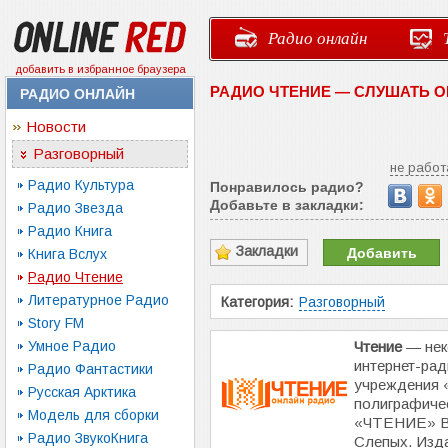
Радио онлайн
добавить в избранное браузера
РАДИО ЧТЕНИЕ — СЛУШАТЬ 
РАДИО ОНЛАЙН
Новости
Разговорный
не работ
Радио Культура
Понравилось радио?
Добавьте в закладки:
Радио Звезда
Радио Книга
Закладки
Добавить
Книга Вслух
Радио Чтение
Литературное Радио
Категория:
Разговорный
Story FM
Умное Радио
Чтение
— нек
интернет-рад
Радио Фантастики
учреждения 
Русская Арктика
полиграфиче
Модель для сборки
«ЧТЕНИЕ» В
Радио ЗвукоКнига
Слепых. Изд