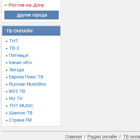
Ростов-на-Дону
другие города
ТВ ОНЛАЙН
ТНТ
ТВ-3
Пятница!
Канал «Ю»
Звезда
Европа Плюс ТВ
Russian MusicBox
МУЗ ТВ
RU TV
ТНТ MUSIC
Шансон ТВ
Страна FM
Главная
/
Радио онлайн
/
ТВ онл