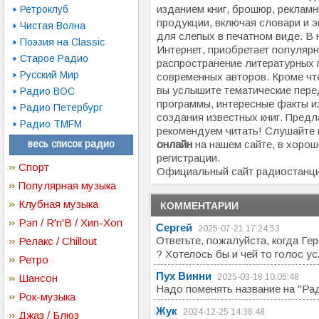
изданием книг, брошюр, рекламн
Ретроклуб
продукции, включая словари и э
Чистая Волна
для слепых в печатном виде. В 
Поэзия на Classic
Интернет, приобретает популярн
Старое Радио
распространение литературных 
Русский Мир
современных авторов. Кроме чт
вы услышите тематические пере
Радио ВОС
программы, интересные факты из
Радио Петербург
создания известных книг. Пред
Радио TMFM
рекомендуем читать! Слушайте
весь список радио
онлайн
на нашем сайте, в хорош
регистрации.
Спорт
Официальный сайт радиостанц
Популярная музыка
Клубная музыка
КОММЕНТАРИИ
Рэп / R'n'B / Хип-Хоп
Сергей
2025-07-21 17:24:53
Ответьте, пожалуйста, когда Гер
Релакс / Chillout
? Хотелось бы и чей то голос у
Ретро
Пух Винни
Шансон
2025-03-18 10:05:48
Надо поменять название на "Ра
Рок-музыка
Жук
2024-12-25 14:36:48
Джаз / Блюз