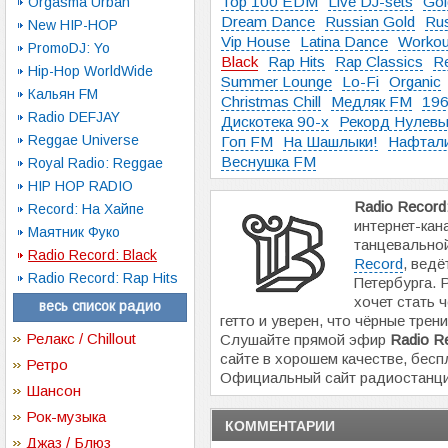
Top 100 EDM
Live DJ-sets
Gol
Orgasma Urban
Dream Dance
Russian Gold
Rus
New HIP-HOP
Vip House
Latina Dance
Workou
PromoDJ: Yo
Black
Rap Hits
Rap Classics
R
Hip-Hop WorldWide
Summer Lounge
Lo-Fi
Organic
Кальян FM
Christmas Chill
Медляк FM
196
Radio DEFJAY
Дискотека 90-х
Рекорд Нулев
Reggae Universe
Гоп FM
На Шашлыки!
Нафтал
Веснушка FM
Royal Radio: Reggae
HIP HOP RADIO
Radio Record:
Record: На Хайпе
интернет-кан
Маятник Фуко
танцевально
Radio Record: Black
Record
, ведё
Radio Record: Rap Hits
Петербурга. 
хочет стать ч
весь список радио
гетто и уверен, что чёрные трени
Релакс / Chillout
Слушайте прямой эфир
Radio R
сайте в хорошем качестве, бесп
Ретро
Официальный сайт радиостанц
Шансон
Рок-музыка
КОММЕНТАРИИ
Джаз / Блюз