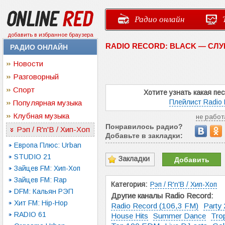
Радио онлайн
добавить в избранное браузера
RADIO RECORD: BLACK — СЛ
РАДИО ОНЛАЙН
Новости
Разговорный
Спорт
Хотите узнать какая пе
Плейлист Radio 
Популярная музыка
Клубная музыка
не работ
Понравилось радио?
Рэп / R'n'B / Хип-Хоп
Добавьте в закладки:
Европа Плюс: Urban
STUDIO 21
Закладки
Добавить
Зайцев FM: Хип-Хоп
Зайцев FM: Rap
Категория:
Рэп / R'n'B / Хип-Хоп
DFM: Кальян РЭП
Другие каналы Radio Record:
Хит FM: Hip-Hop
Radio Record (106,3 FM)
Party 
RADIO 61
House Hits
Summer Dance
Trop