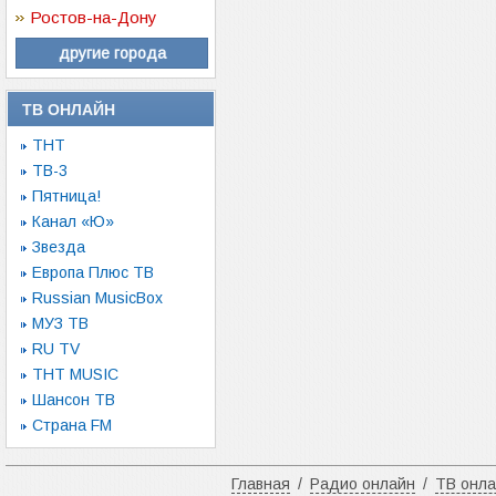
Ростов-на-Дону
другие города
ТВ ОНЛАЙН
ТНТ
ТВ-3
Пятница!
Канал «Ю»
Звезда
Европа Плюс ТВ
Russian MusicBox
МУЗ ТВ
RU TV
ТНТ MUSIC
Шансон ТВ
Страна FM
Главная
/
Радио онлайн
/
ТВ онл