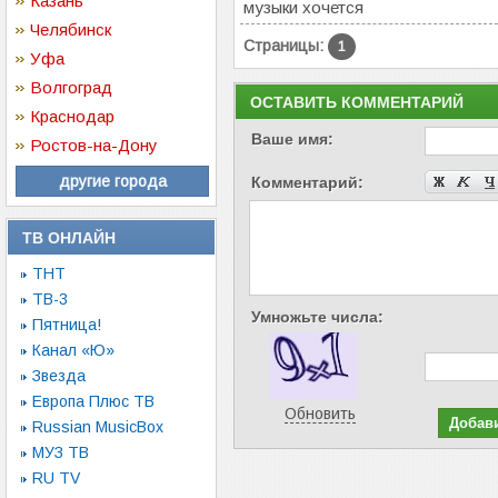
Казань
музыки хочется
Челябинск
Страницы:
1
Уфа
Волгоград
ОСТАВИТЬ КОММЕНТАРИЙ
Краснодар
Ваше имя:
Ростов-на-Дону
другие города
Комментарий:
ТВ ОНЛАЙН
ТНТ
ТВ-3
Умножьте числа:
Пятница!
Канал «Ю»
Звезда
Европа Плюс ТВ
Обновить
Russian MusicBox
МУЗ ТВ
RU TV