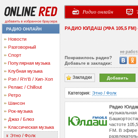
Радио онлайн
добавить в избранное браузера
РАДИО ЮЛДАШ (УФА 105,5 FM
РАДИО ОНЛАЙН
Новости
Разговорный
не работ
Спорт
Понравилось радио?
Популярная музыка
Добавьте в закладки:
Клубная музыка
Закладки
Добавить
Рэп / R'n'B / Хип-Хоп
Релакс / Chillout
Категория:
Этно / Фолк
Ретро
Шансон
Радио Юлда
Рок-музыка
музыкальная
Башкортоста
Джаз / Блюз
частоте 105,
Классическая музыка
FM. В эфире 
Этно / Фолк
развлекател