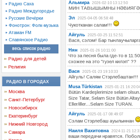
Альмира
2026-02-10 13:12:50
Радио Саха
МИН ТАВЫШЫМНЫ НӘВИЯГӘ
Радио Междугородье
Эл
Русские Вечёрки
2025-04-05 06:58:48
Чукотканан салам!!!
Фонотрон: Фолк-музыка
Атаман FM
Айгуль
2025-03-25 11:52:51
Славянское Радио
Вася, сэлэм! Бар тынлаучыларга
весь список радио
Нян
2025-01-26 10:11:00
Что за песня была где-то в 11:5
Радио для детей
схожее на это "гузел килэп" ??
Религия
Вася
2025-01-23 19:10:33
Айгуль! Салям Стэрлебаштан!!!
РАДИО В ГОРОДАХ
Musa Türkistan
2025-01-21 16:20:0
Москва
Bütün Kardeşlerimize selam olsun
Size Tatar, Selam Size Bütün Alta
Санкт-Петербург
Eller/iller...Selam Size TURAN.
Новосибирск
Айгуль
2025-01-17 08:49:07
Екатеринбург
Сэлам Стэрлебаш ауылыннан
Нижний Новгород
Наиля Вахитовна
2024-11-21 12:3
Самара
ваши передачи нравятся. Побо