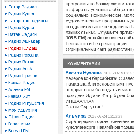
программы на башкирском и тат
Татар Радиосы
в эфире вы услышите обществе
Радио Кунел
социально-экономические, моло
Татарстан радиосы
художественные программы, кул
поздравительные передачи на б
Радио Курай
языках языках. Слушайте прям
Ватан Cедасы
105,5 FM) онлайн
на нашем сайт
Радио Ашкадар
бесплатно и без регистрации.
Радио Юлдаш
Официальный сайт радиостанц
Радио Роксана
Радио Ватан
КОММЕНТАРИИ
Радио АссА
Василя Нуховна
2026-03-19 09:40
Радио Прибой
Хэйерле кон барсабызга! С за
Кавказ Радио
Рамадана,благословенным! Пус
Алания FM
подарит всем благодать и мило
праздник Ид аль-Фитр будет бл
Кавказ-Хит
ИНШААЛЛАХ!
Радио Ингушетия
Сэлэм Сургуттан!
Моя Удмуртия
Альмира
2026-02-24 13:13:39
Тăван Радио
Сирәк яңгырый торган, үзенчәлекл
Голос Азии
күңелләргә кергән Нәвиягә бирәм тав
Buryad FM