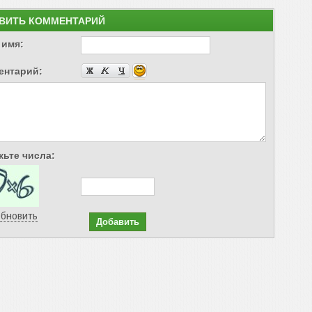
ВИТЬ КОММЕНТАРИЙ
 имя:
ентарий:
ьте числа:
бновить