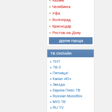
Казань
Челябинск
Уфа
Волгоград
Краснодар
Ростов-на-Дону
другие города
ТВ ОНЛАЙН
ТНТ
ТВ-3
Пятница!
Канал «Ю»
Звезда
Европа Плюс ТВ
Russian MusicBox
МУЗ ТВ
RU TV