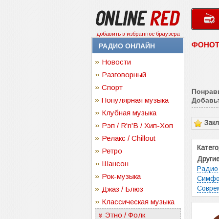
добавить в избранное браузера
ФОНОТ
РАДИО ОНЛАЙН
Новости
Разговорный
Спорт
Понрав
Популярная музыка
Добавьт
Клубная музыка
Зак
Рэп / R'n'B / Хип-Хоп
Релакс / Chillout
Катего
Ретро
Други
Шансон
Радио
Рок-музыка
Симфо
Совре
Джаз / Блюз
Классическая музыка
Этно / Фолк