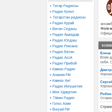
Татар Радиосы
Радио Кунел
Татарстан радиосы
Радио Курай
ансам
Фолк-м
Ватан Cедасы
Офици
Радио Ашкадар
Радио Юлдаш
КОММ
Радио Роксана
Радио Ватан
Елена
Всем д
Радио АссА
себя. 
Радио Прибой
Кавказ Радио
Дмитр
Хорошо
Алания FM
Кавказ-Хит
Серге
Хорошо
Радио Ингушетия
Моя Удмуртия
Робин
Тăван Радио
Отличн
Голос Азии
Стран
Buryad FM