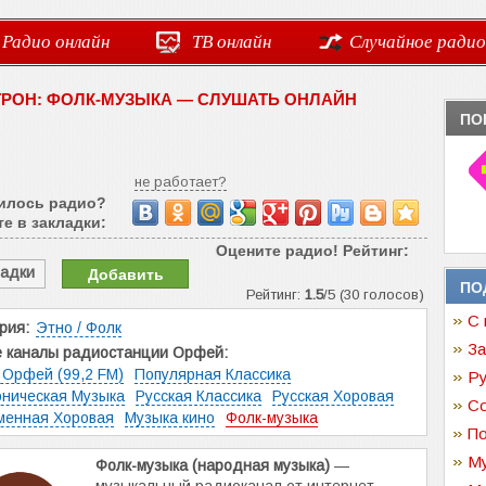
Радио онлайн
ТВ онлайн
Случайное радио
РОН: ФОЛК-МУЗЫКА — СЛУШАТЬ ОНЛАЙН
ПО
не работает?
илось радио?
е в закладки:
Оцените радио! Рейтинг:
ладки
Добавить
ПО
Рейтинг:
1.5
/5 (30 голосов)
С 
рия:
Этно / Фолк
За
е каналы радиостанции Орфей:
 Орфей (99,2 FM)
Популярная Классика
Ру
ническая Музыка
Русская Классика
Русская Хоровая
Со
менная Хоровая
Музыка кино
Фолк-музыка
По
Му
Фолк-музыка (народная музыка)
—