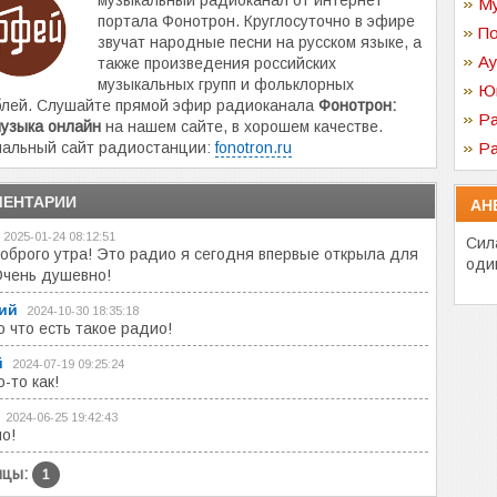
музыкальный радиоканал от интернет
Му
портала Фонотрон. Круглосуточно в эфире
По
звучат народные песни на русском языке, а
Ау
также произведения российских
музыкальных групп и фольклорных
Ю
блей. Слушайте прямой эфир радиоканала
Фонотрон:
Ра
узыка онлайн
на нашем сайте, в хорошем качестве.
альный сайт радиостанции:
fonotron.ru
Ра
ЕНТАРИИ
АН
2025-01-24 08:12:51
Сил
оброго утра! Это радио я сегодня впервые открыла для
оди
Очень душевно!
ий
2024-10-30 18:35:18
 что есть такое радио!
й
2024-07-19 09:25:24
-то как!
2024-06-25 19:42:43
о!
ицы:
1