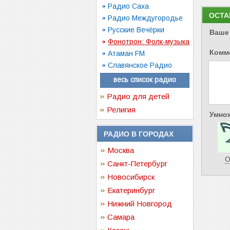
Радио Саха
ОСТА
Радио Междугородье
Русские Вечёрки
Ваше
Фонотрон: Фолк-музыка
Комм
Атаман FM
Славянское Радио
весь список радио
Радио для детей
Религия
Умнож
РАДИО В ГОРОДАХ
Москва
О
Санкт-Петербург
Новосибирск
Екатеринбург
Нижний Новгород
Самара