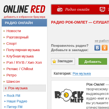
Радио онлайн
добавить в избранное браузера
РАДИО РОК-ОМЛЕТ — СЛУША
РАДИО ОНЛАЙН
Новости
Разговорный
не работ
Спорт
Понравилось радио?
Популярная музыка
Добавьте в закладки:
Клубная музыка
Закладки
Добавить
Рэп / R'n'B / Хип-Хоп
Релакс / Chillout
Категория:
Рок-музыка
Ретро
Шансон
Рок-Омлет
— 
Рок-музыка
творческому 
выдающихся 
Rock FM
аудио-книг и
Наше Радио
вы услышите 
Питер FM
отечественно