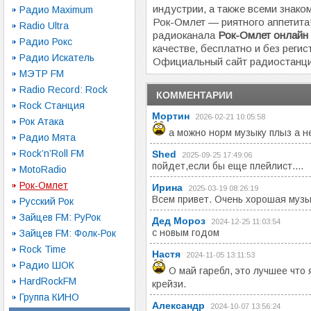
индустрии, а также всеми знако
Радио Maximum
Рок-Омлет — риятного аппетит
Radio Ultra
радиоканала
Рок-Омлет онлайн
Радио Рокс
качестве, бесплатно и без регис
Радио Искатель
Официальный сайт радиостанц
МЭТР FM
Radio Record: Rock
КОММЕНТАРИИ
Rock Станция
Мортин
2026-02-21 10:05:58
Рок Атака
а можно норм музыку плыз а н
Радио Мята
Rock’n’Roll FM
Shed
2025-09-25 17:49:06
пойдет,если бы еще плейлист....
MotoRadio
Рок-Омлет
Ирина
2025-03-19 08:26:19
Всем привет. Очень хорошая муз
Русский Рок
Зайцев FM: РуРок
Дед Мороз
2024-12-25 11:03:54
с новым годом
Зайцев FM: Фолк-Рок
Rock Time
Настя
2024-11-05 13:11:53
Радио ШОК
О май гаребл, это лучшее что 
HardRockFM
крейзи.
Группа КИНО
Александр
2024-10-07 13:56:24