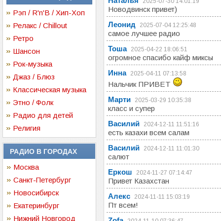
Наталья
2025-07-30 14:01:19
Новодвинск привет)
Рэп / R'n'B / Хип-Хоп
Леонид
Релакс / Chillout
2025-07-04 12:25:48
самое лучшее радио
Ретро
Тоша
2025-04-22 18:06:51
Шансон
огромное спасибо кайф миксы
Рок-музыка
Инна
2025-04-11 07:13:58
Джаз / Блюз
Нальчик ПРИВЕТ
Классическая музыка
Марти
2025-03-29 10:35:38
Этно / Фолк
класс и супер
Радио для детей
Василий
2024-12-11 11:51:16
Религия
есть казахи всем салам
Василий
2024-12-11 11:01:30
РАДИО В ГОРОДАХ
салют
Москва
Еркош
2024-11-27 07:14:47
Санкт-Петербург
Привет Казахстан
Новосибирск
Алекс
2024-11-11 15:03:19
Пт всем!
Екатеринбург
Нижний Новгород
Zofa