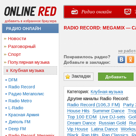
Радио онлайн
добавить в избранное браузера
RADIO RECORD: MEGAMIX — 
РАДИО ОНЛАЙН
Новости
Разговорный
не работ
Спорт
Понравилось радио?
Популярная музыка
Добавьте в закладки:
Клубная музыка
Закладки
Добавить
DFM
Radio Record
Категория:
Клубная музыка
Радио Мегаполис
Другие каналы Radio Record:
Radio Metro
Radio Record (106,3 FM)
Party 
L-Radio
House Hits
Summer Dance
Trop
Красная Армия
Top 100 EDM
Live DJ-sets
Gol
Диполь FM
Dream Dance
Russian Gold
Rus
Deep FM
Vip House
Latina Dance
Workou
Black
Rap Hits
Rap Classics
R
Radio Record: Megamix