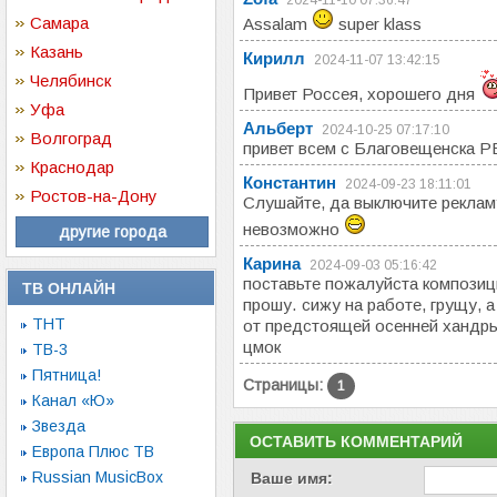
2024-11-10 07:36:47
Самара
Assalam
super klass
Казань
Кирилл
2024-11-07 13:42:15
Челябинск
Привет Россея, хорошего дня
Уфа
Альберт
2024-10-25 07:17:10
Волгоград
привет всем с Благовещенска Р
Краснодар
Константин
2024-09-23 18:11:01
Ростов-на-Дону
Слушайте, да выключите реклам
невозможно
другие города
Карина
2024-09-03 05:16:42
поставьте пожалуйста композици
ТВ ОНЛАЙН
прошу. сижу на работе, грущу, а
ТНТ
от предстоящей осенней хандры
цмок
ТВ-3
Пятница!
Страницы:
1
Канал «Ю»
Звезда
ОСТАВИТЬ КОММЕНТАРИЙ
Европа Плюс ТВ
Russian MusicBox
Ваше имя: