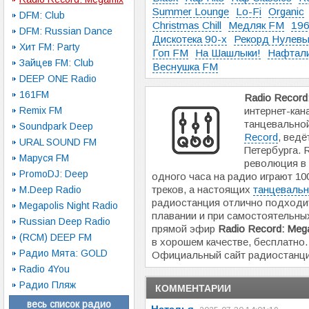
Summer Lounge
Lo-Fi
Organic
DFM: Club
Christmas Chill
Медляк FM
196
DFM: Russian Dance
Дискотека 90-х
Рекорд Нулев
Хит FM: Party
Гоп FM
На Шашлыки!
Нафтал
Зайцев FM: Club
Веснушка FM
DEEP ONE Radio
161FM
Radio Record
Remix FM
интернет-кан
танцевально
Soundpark Deep
Record
, ведё
URAL SOUND FM
Петербурга. 
Маруся FM
революция в 
PromoDJ: Deep
одного часа на радио играют 10
треков, а настоящих
танцевальн
M.Deep Radio
радиостанция отлично подходи
Megapolis Night Radio
плавании и при самостоятельны
Russian Deep Radio
прямой эфир
Radio Record: Meg
(RCM) DEEP FM
в хорошем качестве, бесплатно.
Радио Мята: GOLD
Официальный сайт радиостанц
Radio 4You
Радио Пляж
КОММЕНТАРИИ
весь список радио