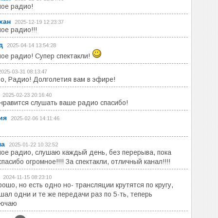
ое радио!
хан
2025-12-19 12:23:37
ое радио!!!
д
2025-04-14 13:54:28
ое радио! Супер спектакли!
2025-03-31 08:13:47
о, Радио! Долголетия вам в эфире!
2025-02-23 20:16:40
нравится слушать ваше радио спасибо!
ия
2025-02-06 14:11:46
на
2025-01-22 10:32:52
ое радио, слушаю каждый день, без перерыва, пока
спасибо огромное!!!! За спектакли, отличный канал!!!!
2024-11-15 08:23:10
рошо, но есть одно но- трансляции крутятся по кругу,
шал одни и те же передачи раз по 5-ть, теперь
лючаю