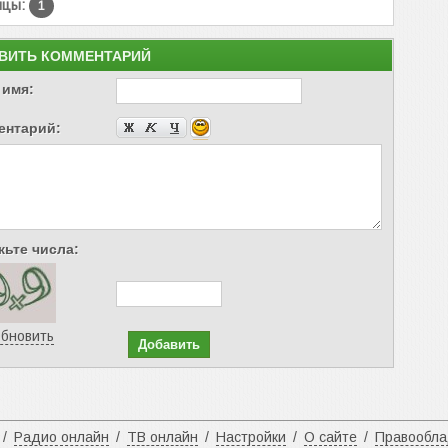
ицы:
1
ВИТЬ КОММЕНТАРИЙ
 имя:
ентарий:
ьте числа:
бновить
/
Радио онлайн
/
ТВ онлайн
/
Настройки
/
О сайте
/
Правообл