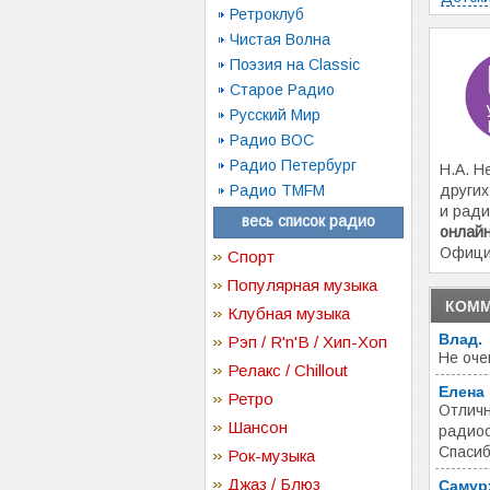
Ретроклуб
Чистая Волна
Поэзия на Classic
Старое Радио
Русский Мир
Радио ВОС
Радио Петербург
Н.А. Н
Радио TMFM
других
и ради
весь список радио
онлай
Офици
Спорт
Популярная музыка
КОММ
Клубная музыка
Влад.
Рэп / R'n'B / Хип-Хоп
Не оче
Релакс / Chillout
Елена
Ретро
Отличн
Шансон
радиос
Спасиб
Рок-музыка
Джаз / Блюз
Самур