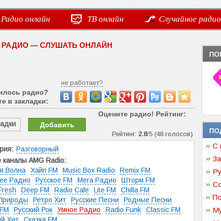
Радио онлайн
ТВ онлайн
Случайное радио
 РАДИО — СЛУШАТЬ ОНЛАЙН
ПО
не работает?
илось радио?
е в закладки:
Оцените радио! Рейтинг:
ладки
Добавить
ПО
Рейтинг:
2.8
/5 (48 голосов)
С 
рия:
Разговорный
За
 каналы AMG Radio:
я Волна
Хайп FM
Music Box Radio
Remix FM
Ру
ее Радио
Русское FM
Мега Радио
Шторм FM
Со
Fresh
Deep FM
Radio Cafe
Lite FM
Chilla FM
По
 Природы
Ретро Хит
Русские Песни
Родные Песни
 FM
Русский Рок
Умное Радио
Radio Funk
Classic FM
Му
ий Хит
Сказка FM