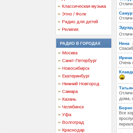
Отличн
Классическая музыка
Самур
Этно / Фолк
Отличн
Радио для детей
Эдуар
Религия
Отличн
РАДИО В ГОРОДАХ
Нина
Спасиб
Москва
Ирина
Санкт-Петербург
Очень 
Новосибирск
Клавд
Екатеринбург
Нижний Новгород
Татья
Самара
Отличн
дома, 
Казань
Челябинск
Борис
Все хо
Уфа
прослу
Волгоград
перек
Краснодар