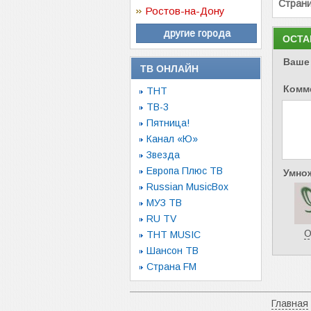
Стран
Ростов-на-Дону
другие города
ОСТА
Ваше
ТВ ОНЛАЙН
Комм
ТНТ
ТВ-3
Пятница!
Канал «Ю»
Звезда
Европа Плюс ТВ
Умнож
Russian MusicBox
МУЗ ТВ
RU TV
О
ТНТ MUSIC
Шансон ТВ
Страна FM
Главная