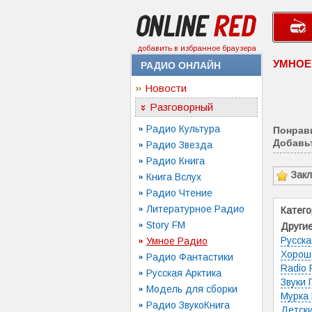
добавить в избранное браузера
УМНОЕ
РАДИО ОНЛАЙН
Новости
Разговорный
Радио Культура
Понрав
Добавьт
Радио Звезда
Радио Книга
Зак
Книга Вслух
Радио Чтение
Литературное Радио
Катего
Story FM
Другие
Русска
Умное Радио
Хорош
Радио Фантастики
Radio 
Русская Арктика
Звуки
Модель для сборки
Мурка
Радио ЗвукоКнига
Детск