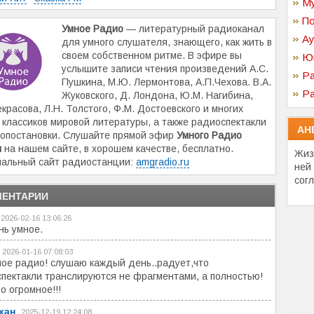
Му
По
Умное Радио
— литературный радиоканал
Ау
для умного слушателя, знающего, как жить в
своем собственном ритме. В эфире вы
Ю
услышите записи чтения произведений А.С.
Ра
Пушкина, М.Ю. Лермонтова, А.П.Чехова. В.А.
Ра
Жуковского, Д. Лондона, Ю.М. Нагибина,
екрасова, Л.Н. Толстого, Ф.М. Достоевского и многих
 классиков мировой литературы, а также радиоспектакли
АН
опостановки. Слушайте прямой эфир
Умного Радио
н
на нашем сайте, в хорошем качестве, бесплатно.
Жиз
альный сайт радиостанции:
amgradio.ru
ней
сог
ЕНТАРИИ
2026-02-16 13:06:26
нь умное.
2026-01-16 07:08:03
ое радио! слушаю каждый день..радует,что
пектакли транслируются не фрагментами, а полностью!
о огромное!!!
хан
2025-12-19 12:24:08