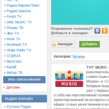
Радио Европа Плюс
Радио Шансон
Fresh TV
DMC MUSIC TV
Релакс ТВ
Понравился телеканал?
Добавьте в закладки:
4fun TV
Rock TV
Закладки
Добавить
Rockland TV
Virgin Radio TV
СГДФ24
Категория:
Музыка
МузСоюз
Курай
ТНТ MUSIC
развлекатель
Матур ТВ
совместным 
весь список каналов
Медиа» и «С
Впервые выше
Детские
уже с первых
о себе как перспективный телев
РАДИО ОНЛАЙН
ориентированный на интересы с
эфире только качественная и во
Русское Радио
отечественных, так и зарубежны