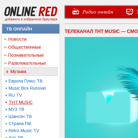
Радио онлайн
добавить в избранное браузера
ТВ ОНЛАЙН
ТЕЛЕКАНАЛ ТНТ MUSIC — СМ
Новости
Общественные
Познавательные
Развлекательные
Музыка
Европа Плюс ТВ
Music Box Russian
RU TV
ТНТ MUSIC
МУЗ ТВ
Шансон ТВ
Страна FM
Retro Music TV
Хит ТВ