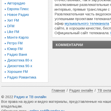
Авторадио
эксклюзивные развлекательные 
Европа Плюс
интервью, прямые трансляции с 
Развлекательная часть видеоко
Новое Радио
успешными проектами телекана
Хит FM
эфир
музыкального телеканала
DFM
сайте, в хорошем качестве, бесп
Like FM
Официальный сайт телеканала:
Монте-Карло
Ретро FM
КОММЕНТАРИИ
Юмор FM
Радио Ваня
Дискотека 80-х
Дискотека 90-х
Хорошее FM
Радио Романтика
Главная
/
Радио онлайн
/
ТВ онл
© 2022
Радио и ТВ онлайн
Все права на аудио и видео материалы, представленные на наш
владельцам.