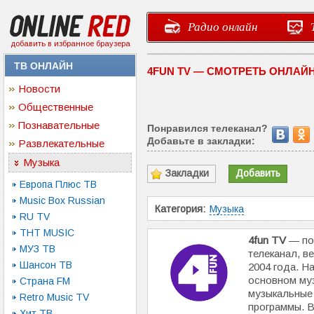
Радио онлайн
добавить в избранное браузера
ТВ ОНЛАЙН
4FUN TV — СМОТРЕТЬ ОНЛАЙ
Новости
Общественные
Познавательные
Понравился телеканал?
Добавьте в закладки:
Развлекательные
Музыка
Закладки
Добавить
Европа Плюс ТВ
Music Box Russian
Категория:
Музыка
RU TV
ТНТ MUSIC
4fun TV
— по
МУЗ ТВ
телеканал, в
Шансон ТВ
2004 года. Н
основном му
Страна FM
музыкальные 
Retro Music TV
программы. В
Хит ТВ