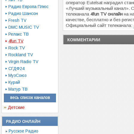
оператор Eutelsat наградил стан
Радио Европа Плюс
«Лучший музыкальный канал». 
Радио Шансон
телеканала
4fun TV онлайн
на н
качестве, бесплатно и без регис
Fresh TV
Официальный сайт телеканала:
DMC MUSIC TV
Релакс ТВ
КОММЕНТАРИИ
4fun TV
Rock TV
Rockland TV
Virgin Radio TV
СГДФ24
МузСоюз
Курай
Матур ТВ
весь список каналов
Детские
РАДИО ОНЛАЙН
Русское Радио