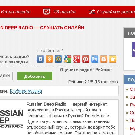
Радио онлайн
ТВ онлайн
Случайное радио
AN DEEP RADIO — СЛУШАТЬ ОНЛАЙН
ПО
не работает?
илось радио?
е в закладки:
Оцените радио! Рейтинг:
ладки
Добавить
ПО
Рейтинг:
2.1
/5 (15 голосов)
С 
рия:
Клубная музыка
За
Russian Deep Radio
— первый интернет-
Ру
радиоканал в России, который начал
Со
вещание в формате Русский Deep House.
По
Здесь ты услышишь только качественный
атмосферный саунд, который подарит тебе
Му
незабываемые эмоции. Ежедневно команда