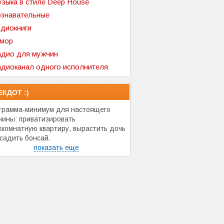
зыка в стиле Deep House
знавательные
диокниги
мор
дио для мужчин
диоканал одного исполнителя
ЕКДОТ :)
грамма-минимум для настоящего
чины: приватизировать
хкомнатную квартиру, вырастить дочь
осадить бонсай.
показать еще