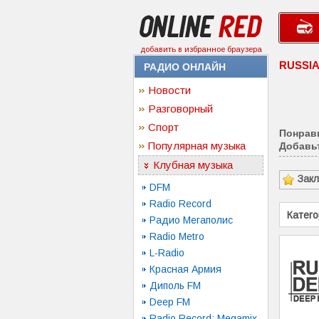
добавить в избранное браузера
RUSSI
РАДИО ОНЛАЙН
Новости
Разговорный
Спорт
Понрав
Популярная музыка
Добавьт
Клубная музыка
Зак
DFM
Radio Record
Катего
Радио Мегаполис
Radio Metro
L-Radio
Красная Армия
Диполь FM
Deep FM
Radio Record: Megamix