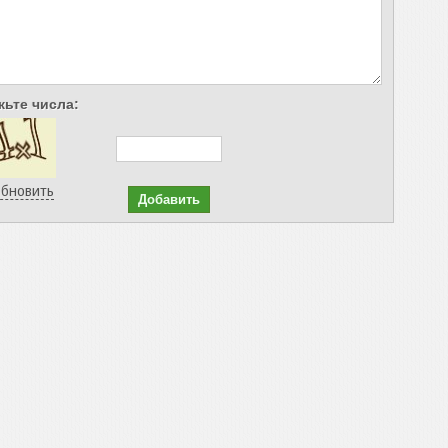
ьте числа:
бновить