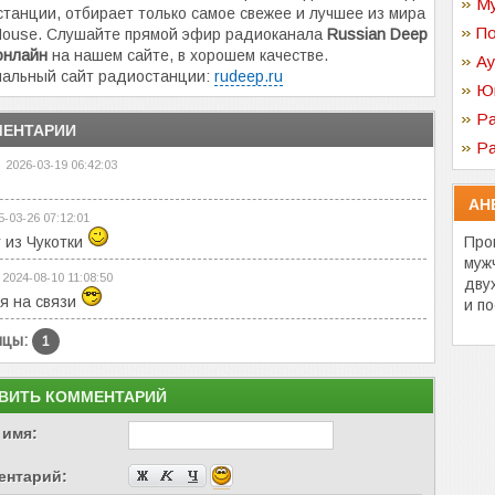
Му
танции, отбирает только самое свежее и лучшее из мира
По
House. Слушайте прямой эфир радиоканала
Russian Deep
онлайн
на нашем сайте, в хорошем качестве.
Ау
альный сайт радиостанции:
rudeep.ru
Ю
Ра
ЕНТАРИИ
Ра
2026-03-19 06:42:03
АН
5-03-26 07:12:01
 из Чукотки
Про
муж
2024-08-10 11:08:50
дву
я на связи
и п
ицы:
1
ВИТЬ КОММЕНТАРИЙ
 имя:
ентарий: