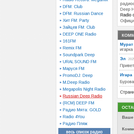
радиос
DFM: Club
Deep 
DFM: Russian Dance
Radio 
Хит FM: Party
Офици
Зайцев FM: Club
DEEP ONE Radio
КОММ
161FM
Мурат
Remix FM
игарка
Soundpark Deep
Эл
202
URAL SOUND FM
Привет
Маруся FM
Игара
PromoDJ: Deep
Бурова
M.Deep Radio
Megapolis Night Radio
Стран
Russian Deep Radio
(RCM) DEEP FM
ОСТА
Радио Мята: GOLD
Radio 4You
Ваше
Радио Пляж
Комм
весь список радио