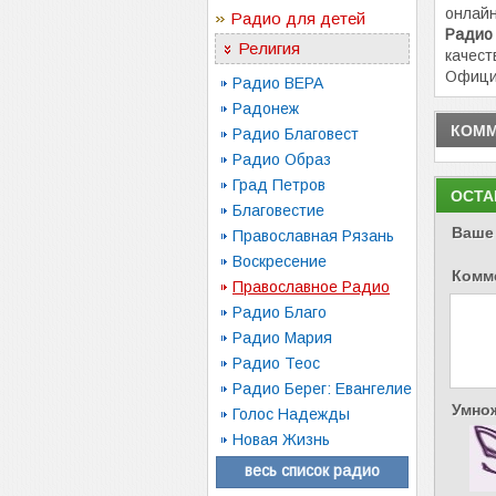
онлайн
Радио для детей
Радио 
Религия
качест
Офици
Радио ВЕРА
Радонеж
КОММ
Радио Благовест
Радио Образ
Град Петров
ОСТА
Благовестие
Ваше
Православная Рязань
Воскресение
Комм
Православное Радио
Радио Благо
Радио Мария
Радио Теос
Радио Берег: Евангелие
Умнож
Голос Надежды
Новая Жизнь
весь список радио