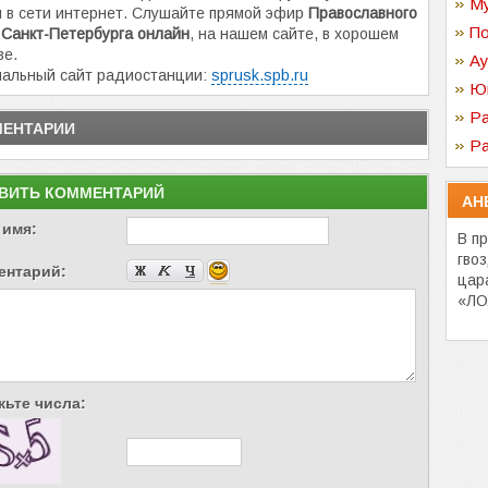
Му
 в сети интернет. Слушайте прямой эфир
Православного
По
Санкт-Петербурга онлайн
, на нашем сайте, в хорошем
ве.
Ау
альный сайт радиостанции:
sprusk.spb.ru
Ю
Ра
ЕНТАРИИ
Ра
ВИТЬ КОММЕНТАРИЙ
АН
 имя:
В п
гвоз
ентарий:
цар
«ЛО
ьте числа: