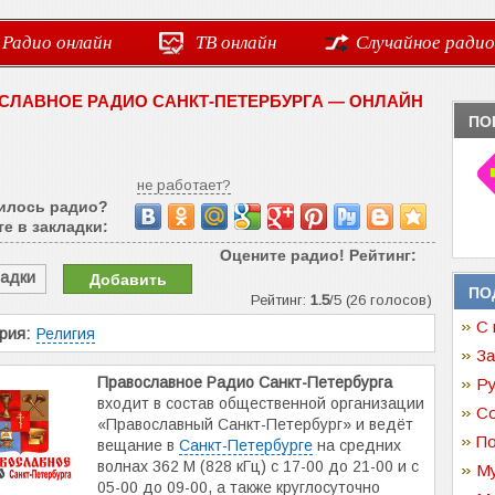
Радио онлайн
ТВ онлайн
Случайное радио
СЛАВНОЕ РАДИО САНКТ-ПЕТЕРБУРГА — ОНЛАЙН
ПО
не работает?
илось радио?
е в закладки:
Оцените радио! Рейтинг:
ладки
Добавить
ПО
Рейтинг:
1.5
/5 (26 голосов)
С 
рия:
Религия
За
Православное Радио Санкт-Петербурга
Ру
входит в состав общественной организации
Со
«Православный Санкт-Петербург» и ведёт
По
вещание в
Санкт-Петербурге
на средних
волнах 362 М (828 кГц) с 17-00 до 21-00 и с
Му
05-00 до 09-00, а также круглосуточно