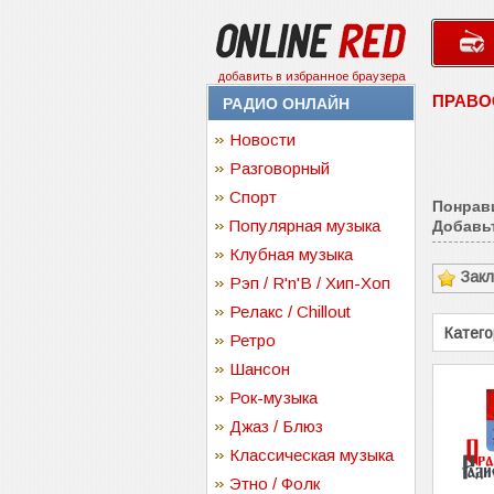
добавить в избранное браузера
ПРАВО
РАДИО ОНЛАЙН
Новости
Разговорный
Спорт
Понрав
Популярная музыка
Добавьт
Клубная музыка
Зак
Рэп / R'n'B / Хип-Хоп
Релакс / Chillout
Катего
Ретро
Шансон
Рок-музыка
Джаз / Блюз
Классическая музыка
Этно / Фолк