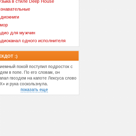
зыка в стиле Deep House
знавательные
диокниги
мор
дио для мужчин
диоканал одного исполнителя
ЕКДОТ :)
риемный покой поступил подросток с
дем в попе. По его словам, он
апал гвоздем на капоте Лексуса слово
Х» и рука соскользнула.
показать еще