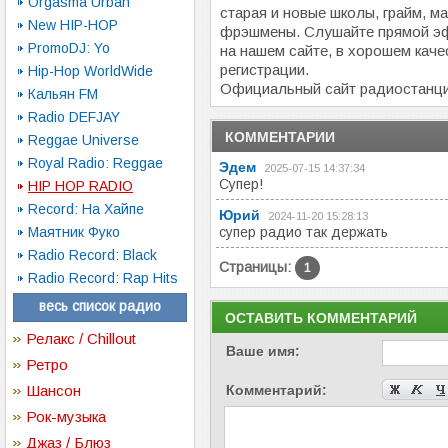
Orgasma Urban
старая и новые школы, грайм, ма
New HIP-HOP
фрэшмены. Слушайте прямой 
PromoDJ: Yo
на нашем сайте, в хорошем каче
регистрации.
Hip-Hop WorldWide
Официальный сайт радиостанц
Кальян FM
Radio DEFJAY
КОММЕНТАРИИ
Reggae Universe
Royal Radio: Reggae
Эдем
2025-07-15 14:37:34
Супер!
HIP HOP RADIO
Record: На Хайпе
Юрий
2024-11-20 15:28:13
Маятник Фуко
супер радио так держать
Radio Record: Black
Страницы:
1
Radio Record: Rap Hits
весь список радио
ОСТАВИТЬ КОММЕНТАРИЙ
Релакс / Chillout
Ваше имя:
Ретро
Шансон
Комментарий:
Рок-музыка
Джаз / Блюз