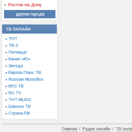
Ростов-на-Дону
другие города
ТВ ОНЛАЙН
ТНТ
ТВ-3
Пятница!
Канал «Ю»
Звезда
Европа Плюс ТВ
Russian MusicBox
МУЗ ТВ
RU TV
ТНТ MUSIC
Шансон ТВ
Страна FM
Главная
/
Радио онлайн
/
ТВ онл