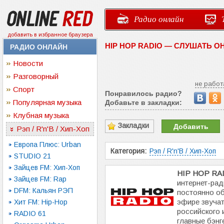
Радио онлайн
добавить в избранное браузера
HIP HOP RADIO — СЛУШАТЬ О
РАДИО ОНЛАЙН
Новости
Разговорный
не работ
Спорт
Понравилось радио?
Популярная музыка
Добавьте в закладки:
Клубная музыка
Закладки
Добавить
Рэп / R'n'B / Хип-Хоп
Европа Плюс: Urban
Категория:
Рэп / R'n'B / Хип-Хоп
STUDIO 21
Зайцев FM: Хип-Хоп
HIP HOP RA
Зайцев FM: Rap
интернет-рад
DFM: Кальян РЭП
постоянно о
эфире звучат
Хит FM: Hip-Hop
российского 
RADIO 61
главные бэнг