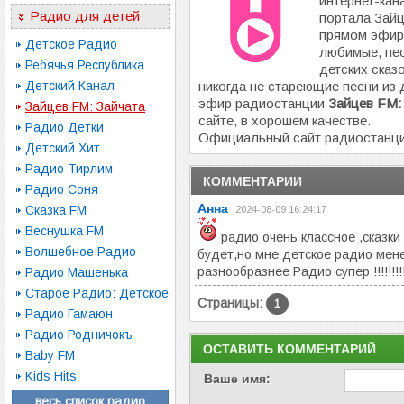
интернет-кан
Радио для детей
портала Зайц
прямом эфир
Детское Радио
любимые, пе
Ребячья Республика
детских сказ
Детский Канал
никогда не стареющие песни из
эфир радиостанции
Зайцев FM:
Зайцев FM: Зайчата
сайте, в хорошем качестве.
Радио Детки
Официальный сайт радиостанц
Детский Хит
Радио Тирлим
КОММЕНТАРИИ
Радио Соня
Анна
Сказка FM
2024-08-09 16:24:17
Веснушка FM
радио очень классное ,сказк
Волшебное Радио
будет,но мне детское радио мене
разнообразнее Радио супер !!!!!!!!!!!!!
Радио Машенька
Старое Радио: Детское
Страницы:
1
Радио Гамаюн
Радио Родничокъ
ОСТАВИТЬ КОММЕНТАРИЙ
Baby FM
Kids Hits
Ваше имя:
весь список радио