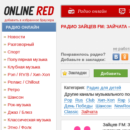
Радио онлайн
добавить в избранное браузера
РАДИО ЗАЙЦЕВ FM: ЗАЙЧАТА
РАДИО ОНЛАЙН
Новости
Разговорный
не работ
Спорт
Понравилось радио?
Популярная музыка
Добавьте в закладки:
Клубная музыка
Закладки
Добавить
Рэп / R'n'B / Хип-Хоп
Релакс / Chillout
Категория:
Радио для детей
Ретро
Другие каналы музыкального по
Шансон
Pop
Rus
Club
Хип-Хоп
Rap
Рок-музыка
День Победы
Шансон
NewRo
Classic
Зайчата
Джаз / Блюз
Классическая музыка
Зайцев FM: З
Этно / Фолк