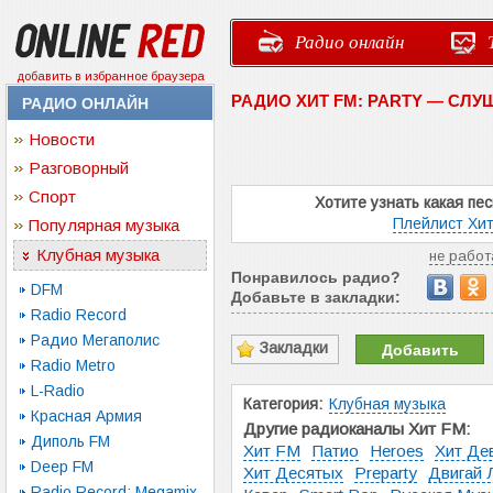
Радио онлайн
добавить в избранное браузера
РАДИО ХИТ FM: PARTY — СЛ
РАДИО ОНЛАЙН
Новости
Разговорный
Спорт
Хотите узнать какая пе
Плейлист Хит
Популярная музыка
Клубная музыка
не работ
Понравилось радио?
DFM
Добавьте в закладки:
Radio Record
Радио Мегаполис
Закладки
Добавить
Radio Metro
L-Radio
Категория:
Клубная музыка
Красная Армия
Другие радиоканалы Хит FM:
Диполь FM
Хит FM
Патио
Heroes
Хит Де
Deep FM
Хит Десятых
Preparty
Двигай 
Radio Record: Megamix