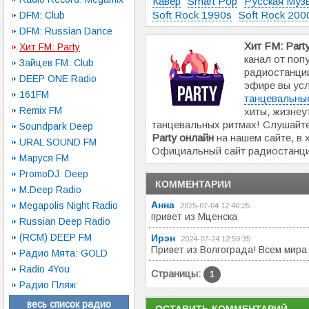
Кавер
Smart Pop
Русская Муз
Soft Rock 1990s
Soft Rock 200
DFM: Club
DFM: Russian Dance
Хит FM: Part
Хит FM: Party
канал от поп
Зайцев FM: Club
радиостанц
DEEP ONE Radio
эфире вы ус
161FM
танцевальные
Remix FM
хиты, жизне
танцевальных ритмах! Слушайт
Soundpark Deep
Party онлайн
на нашем сайте, в 
URAL SOUND FM
Официальный сайт радиостанц
Маруся FM
PromoDJ: Deep
КОММЕНТАРИИ
M.Deep Radio
Анна
Megapolis Night Radio
2025-07-04 12:40:25
привет из Мценска
Russian Deep Radio
(RCM) DEEP FM
Ирэн
2024-07-24 12:59:35
Привет из Волгограда! Всем мира 
Радио Мята: GOLD
Radio 4You
Страницы:
1
Радио Пляж
весь список радио