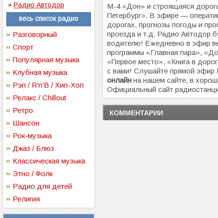
Радио Автодор
М-4 «Дон» и строящаяся дорог
Петербург». В эфире — операти
весь список радио
дорогах, прогнозы погоды и про
проезда и т.д. Радио Автодор 
Разговорный
водителю! Ежедневно в эфир 
Спорт
программы «Главная пара», «Д
Популярная музыка
«Первое место», «Книга в дорог
с вами! Слушайте прямой эфир
Клубная музыка
онлайн
на нашем сайте, в хорош
Рэп / R'n'B / Хип-Хоп
Официальный сайт радиостанц
Релакс / Chillout
Ретро
КОММЕНТАРИИ
Шансон
Рок-музыка
Джаз / Блюз
Классическая музыка
Этно / Фолк
Радио для детей
Религия