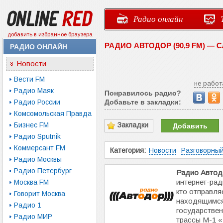
Радио онлайн
добавить в избранное браузера
РАДИО АВТОДОР (90,9 FM) —
РАДИО ОНЛАЙН
Новости
Вести FM
не работ
Радио Маяк
Понравилось радио?
Радио России
Добавьте в закладки:
Комсомольская Правда
Бизнес FM
Закладки
Добавить
Радио Sputnik
Коммерсант FM
Категория:
Новости
Разговорны
Радио Москвы
Радио Петербург
Радио Автод
интернет-рад
Москва FM
кто отправля
Говорит Москва
находящимся
Радио 1
государстве
Радио МИР
трассы М-1 «