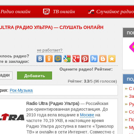
Радио онлайн
ТВ онлайн
Случайное радио
 ULTRA (РАДИО УЛЬТРА) — СЛУШАТЬ ОНЛАЙН
ПО
не работает?
илось радио?
е в закладки:
Оцените радио! Рейтинг:
ладки
Добавить
ПО
Рейтинг:
3.3
/5 (96 голосов)
С 
рия:
Рок-Музыка
За
Radio Ultra (Радио Ультра)
— Российская
Ру
рок-ориентированная радиостанция. До
Со
2010 года вела вещание в
Москве
на
По
частоте 70,19 УКВ, в настоящее время
Радио Ультра доступна в пакете «Триколор
Му
ТВ» и онлайн в сети Интернет. Совместно с