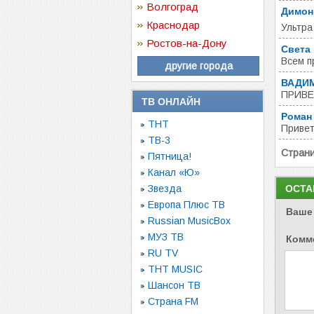
Волгоград
Димон
Краснодар
Ультра
Ростов-на-Дону
Света
Всем п
другие города
ВАДИ
ПРИВЕ
ТВ ОНЛАЙН
Роман
ТНТ
Привет
ТВ-3
Стран
Пятница!
Канал «Ю»
Звезда
ОСТА
Европа Плюс ТВ
Ваше
Russian MusicBox
МУЗ ТВ
Комм
RU TV
ТНТ MUSIC
Шансон ТВ
Страна FM