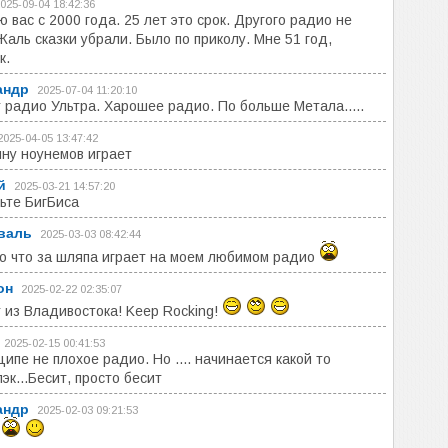
025-09-04 18:42:36
 вас с 2000 года. 25 лет это срок. Другого радио не
Жаль сказки убрали. Было по приколу. Мне 51 год,
к.
андр
2025-07-04 11:20:10
 радио Ультра. Харошее радио. По больше Метала.....
2025-04-05 13:47:42
ну ноунемов играет
й
2025-03-21 14:57:20
ьте БигБиса
валь
2025-03-03 08:42:44
то что за шляпа играет на моем любимом радио
он
2025-02-22 02:35:07
 из Владивостока! Keep Rocking!
2025-02-15 00:41:53
ципе не плохое радио. Но .... начинается какой то
эк...Бесит, просто бесит
андр
2025-02-03 09:21:53