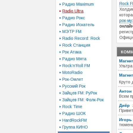
Rock 
Радио Maximum
Холдин
Radio Ultra
котора
Радио Рокс
рок-му
Радио Искатель
онлай
МЭТР FM
регист
Офици
Radio Record: Rock
Rock Станция
Рок Атака
КОММ
Радио Мята
Магни
Rock’n’Roll FM
Ультра
MotoRadio
Магни
Рок-Омлет
Круто
Русский Рок
Антон
Зайцев FM: РуРок
Всем п
Зайцев FM: Фолк-Рок
Диёр
Rock Time
Привет
Радио ШОК
Игорь
HardRockFM
тюмень.
Группа КИНО