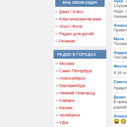
Лука
2
весь список радио
Слушаю
надо. 
Джаз / Блюз
Нальчи
Классическая музыка
Алекс
Этно / Фолк
Привет
Радио для детей
Митя
Религия
Полови
Андре
РАДИО В ГОРОДАХ
Постав
Москва
Фести
Санкт-Петербург
8:39 э
Новосибирск
Самог
Екатеринбург
Привет
Нижний Новгород
Денис
Самара
В прин
рашнбл
Казань
Челябинск
Алекс
Уфа