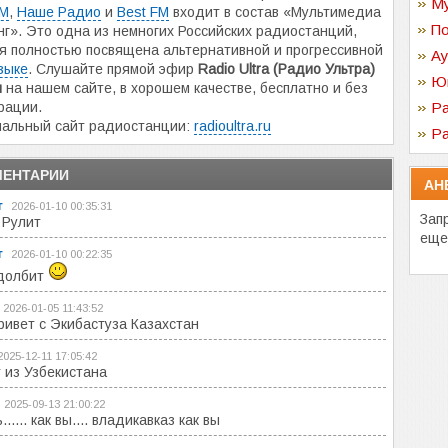
Му
FM
,
Наше Радио
и
Best FM
входит в состав «Мультимедиа
По
г». Это одна из немногих Российских радиостанций,
я полностью посвящена альтернативной и прогрессивной
Ау
зыке
. Слушайте прямой эфир
Radio Ultra (Радио Ультра)
Ю
н
на нашем сайте, в хорошем качестве, бесплатно и без
рации.
Ра
альный сайт радиостанции:
radioultra.ru
Ра
ЕНТАРИИ
АН
т
2026-01-10 00:35:31
Зап
 Рулит
еще
т
2026-01-10 00:22:35
 долбит
2026-01-05 11:43:52
ривет с Экибастуза Казахстан
2025-12-11 17:05:42
 из Узбекистана
2025-09-13 21:00:22
..... как вы.... владикавказ как вы