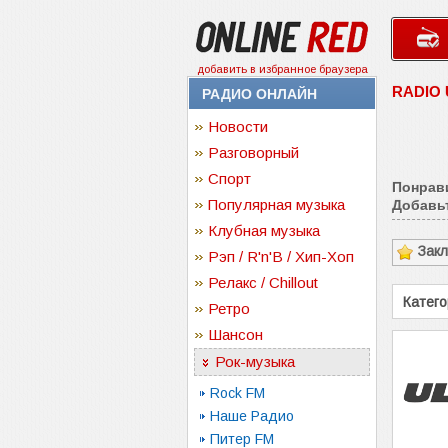
добавить в избранное браузера
RADIO
РАДИО ОНЛАЙН
Новости
Разговорный
Спорт
Понрав
Популярная музыка
Добавьт
Клубная музыка
Зак
Рэп / R'n'B / Хип-Хоп
Релакс / Chillout
Катего
Ретро
Шансон
Рок-музыка
Rock FM
Наше Радио
Питер FM