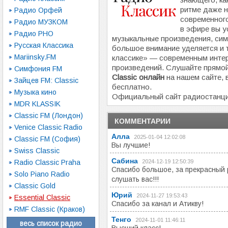
ритме даже 
Радио Орфей
современного
Радио МУЗКОМ
в эфире вы у
Радио РНО
музыкальные произведения, си
Русская Классика
большое внимание уделяется и 
Mariinsky.FM
классике» — современным инте
произведений. Слушайте прямо
Симфония FM
Classic онлайн
на нашем сайте, 
Зайцев FM: Classic
бесплатно.
Музыка кино
Официальный сайт радиостанц
MDR KLASSIK
Classic FM (Лондон)
КОММЕНТАРИИ
Venice Classic Radio
Алла
2025-01-04 12:02:08
Classic FM (София)
Вы лучшие!
Swiss Classic
Сабина
Radio Classic Praha
2024-12-19 12:50:39
Спасибо большое, за прекрасный 
Solo Piano Radio
слушать вас!!!
Classic Gold
Юрий
2024-11-27 19:53:43
Essential Classic
Спасибо за канал и Атикву!
RMF Classic (Краков)
Тенго
2024-11-01 11:46:11
весь список радио