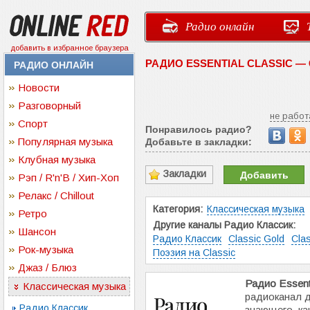
Радио онлайн
добавить в избранное браузера
РАДИО ESSENTIAL CLASSIC 
РАДИО ОНЛАЙН
Новости
Разговорный
не работ
Спорт
Понравилось радио?
Популярная музыка
Добавьте в закладки:
Клубная музыка
Закладки
Добавить
Рэп / R'n'B / Хип-Хоп
Релакс / Chillout
Категория:
Классическая музыка
Ретро
Другие каналы Радио Классик:
Шансон
Радио Классик
Classic Gold
Clas
Рок-музыка
Поэзия на Classic
Джаз / Блюз
Радио Essenti
Классическая музыка
радиоканал д
Радио Классик
знающего, ка