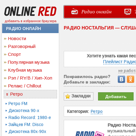
Радио онлайн
добавить в избранное браузера
РАДИО НОСТАЛЬГИЯ — СЛУШ
РАДИО ОНЛАЙН
Новости
Разговорный
Спорт
Хотите узнать какая пе
Плейлист Радио
Популярная музыка
Клубная музыка
не работ
Понравилось радио?
Рэп / R'n'B / Хип-Хоп
Добавьте в закладки:
Релакс / Chillout
Ретро
Закладки
Добавить
Ретро FM
Дискотека 90-х
Категория:
Ретро
Radio Record: 1980-e
Зайцев FM: Disco
Радио Носта
музыкальный
Дискотека 80х-90х