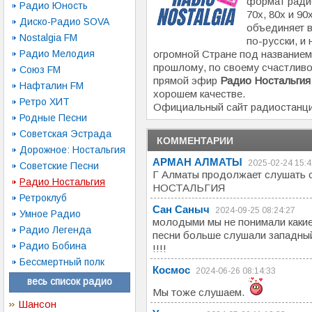
формат ради
Радио Юность
70х, 80х и 9
Диско-Радио SOVA
объединяет в
Nostalgia FM
по-русски, и 
Радио Мелодия
огромной Стране под название
прошлому, по своему счастливо
Союз FM
прямой эфир
Радио Ностальгия
Нафталин FM
хорошем качестве.
Ретро ХИТ
Официальный сайт радиостанц
Родные Песни
Советская Эстрада
КОММЕНТАРИИ
Дорожное: Ностальгия
АРМАН АЛМАТЫ
2025-02-24 15:4
Советские Песни
Г Алматы продолжает слушат
Радио Ностальгия
НОСТАЛЬГИЯ
Ретроклуб
Сан Саныч
2024-09-25 08:24:27
Умное Радио
молодыми мы не понимали какие
Радио Легенда
песни больше слушали западный
Радио Бобина
!!!!
Бессмертный полк
Космос
2024-06-26 08:14:33
весь список радио
Мы тоже слушаем.
Шансон