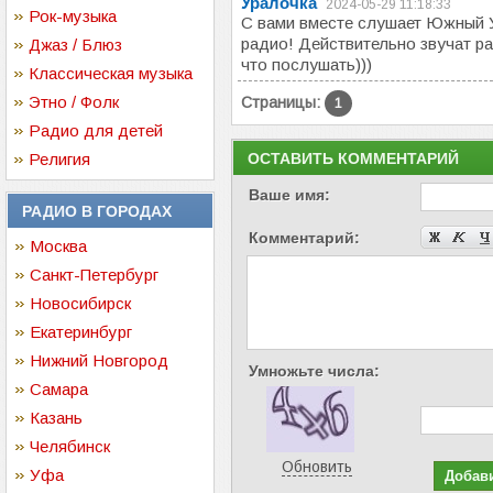
Уралочка
2024-05-29 11:18:33
Рок-музыка
С вами вместе слушает Южный У
радио! Действительно звучат р
Джаз / Блюз
что послушать)))
Классическая музыка
Этно / Фолк
Страницы:
1
Радио для детей
Религия
ОСТАВИТЬ КОММЕНТАРИЙ
Ваше имя:
РАДИО В ГОРОДАХ
Комментарий:
Москва
Санкт-Петербург
Новосибирск
Екатеринбург
Нижний Новгород
Умножьте числа:
Самара
Казань
Челябинск
Обновить
Уфа