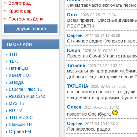
2025-09-17 14:22:35
Волгоград
Зачем так часто включать песню
Краснодар
Олег
2025-08-25 17:12:04
Ростов-на-Дону
Всем привет. Классные душевны
РЕСПЕКТ!!!
другие города
Сергей
2025-08-13 17:40:05
Отличное радио! Успехов и про
ТВ ОНЛАЙН
Юлия
2025-07-31 09:25:32
ТНТ
Привет из Сочи! У нас тотальная
ТВ-3
Татьяна
2025-07-17 14:33:26
Пятница!
музыкальная программа любимая
Канал «Ю»
добавьте еще авторские песни О
Звезда
ТАТЬЯНА
2025-07-09 08:45:51
Европа Плюс ТВ
все песни интересные - от души
Russian MusicBox
чаще менять программы .будет 
МУЗ ТВ
Олеся
2025-05-16 08:13:42
RU TV
привет из Оренбурга
ТНТ MUSIC
Сергей
2025-04-10 12:50:21
Шансон ТВ
Понравилось радио.
Страна FM