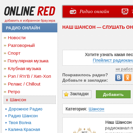
Радио онлайн
добавить в избранное браузера
НАШ ШАНСОН — СЛУШАТЬ О
РАДИО ОНЛАЙН
Новости
Разговорный
Спорт
Хотите узнать какая пе
Плейлист радиокан
Популярная музыка
Клубная музыка
не работ
Понравилось радио?
Рэп / R'n'B / Хип-Хоп
Добавьте в закладки:
Релакс / Chillout
Ретро
Закладки
Добавить
Шансон
Дорожное Радио
Категория:
Шансон
Радио Шансон
Наш Шансон
Твоя Волна
радиоканал 
Калина Красная