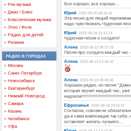
Все хорошо, все хорошо...
Рок-музыка
Джаз / Блюз
Юрий
2025-09-30 08:26:42
Эта песня для людей переживаю
Классическая музыка
надо чувствовать.Чудесная пес
Этно / Фолк
Юрий
2025-09-28 21:32:24
Радио для детей
Чудесная песня о солдате!
Религия
Алена
2025-09-22 06:37:29
Песня про солдата каждый час 
РАДИО В ГОРОДАХ
Алена
2025-09-19 13:36:42
Москва
Санкт-Петербург
Алена
Новосибирск
2025-09-19 09:40:48
Хорошее радио, но песня "Демо
Екатеринбург
которая звучит каждый час, уже
Нижний Новгород
надоела!!!!!!!!!!!!!!!!!!!!!!!!!!!!!!!!!!
Самара
Ефросинья
2025-09-18 20:02:07
Согласна, совсем не обязательн
Казань
да и сама композиция так себе, 
Челябинск
оставляет желать лучшего...
Уфа
Юлия