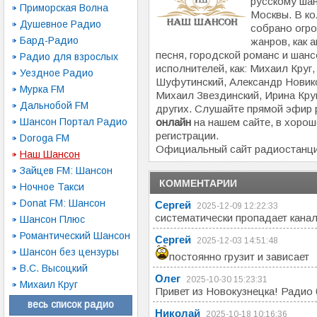
русскому шан
Приморская Волна
Москвы. В к
Душевное Радио
собрано огро
Бард-Радио
жанров, как 
песня, городской романс и шанс
Радио для взрослых
исполнителей, как: Михаил Кру
Уездное Радио
Шуфутинский, Александр Новико
Мурка FM
Михаил Звездинский, Ирина Круг
Дальнобой FM
других. Слушайте прямой эфир
Шансон Портал Радио
онлайн
на нашем сайте, в хорош
регистрации.
Doroga FM
Официальный сайт радиостанц
Наш Шансон
Зайцев FM: Шансон
КОММЕНТАРИИ
Ночное Такси
Donat FM: Шансон
Сергей
2025-12-09 12:22:33
систематически пропадает канал
Шансон Плюс
Романтический Шансон
Сергей
2025-12-03 14:51:48
Шансон без цензуры
постоянно грузит и зависает
В.С. Высоцкий
Олег
2025-10-30 15:23:31
Михаил Круг
Привет из Новокузнецка! Радио 
весь список радио
Николай
2025-10-18 10:16:36