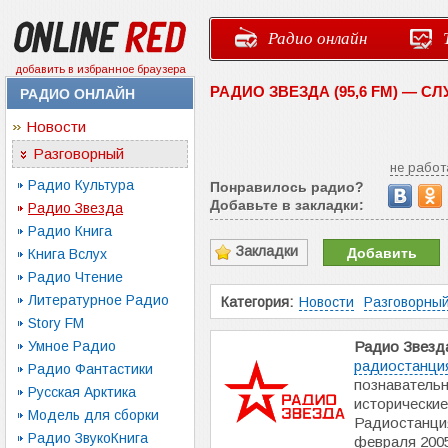
Радио онлайн
добавить в избранное браузера
РАДИО ЗВЕЗДА (95,6 FM) — 
РАДИО ОНЛАЙН
Новости
Разговорный
не работ
Радио Культура
Понравилось радио?
Добавьте в закладки:
Радио Звезда
Радио Книга
Закладки
Добавить
Книга Вслух
Радио Чтение
Литературное Радио
Категория:
Новости
Разговорны
Story FM
Умное Радио
Радио Звезд
радиостанци
Радио Фантастики
познавательн
Русская Арктика
исторические
Модель для сборки
Радиостанци
Радио ЗвукоКнига
февраля 2005