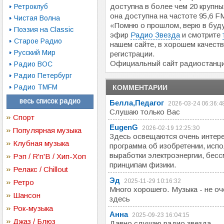
доступна в более чем 20 крупн
Ретроклуб
она доступна на частоте 95,6 
Чистая Волна
«Помню о прошлом, верю в буд
Поэзия на Classic
эфир
Радио Звезда
и смотрите
Старое Радио
нашем сайте, в хорошем качеств
Русский Мир
регистрации.
Официальный сайт радиостанц
Радио ВОС
Радио Петербург
Радио TMFM
КОММЕНТАРИИ
весь список радио
Белла,педагог
2026-03-24 06:36:4
Слушаю только Вас
Спорт
EugenG
2026-02-19 12:25:30
Популярная музыка
Здесь освещаются очень интере
Клубная музыка
программа об изобретении, ис
выработки электроэнергии, бес
Рэп / R'n'B / Хип-Хоп
принципам физики.
Релакс / Chillout
Эд
2025-11-29 10:16:32
Ретро
Много хорошего. Музыка - не оч
Шансон
здесь
Рок-музыка
Анна
2025-09-23 16:04:15
Джаз / Блюз
Давно слушаю радио звезда.