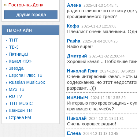
Ростов-на-Дону
Алена
2025-01-13 14:45:45
радио отличное но не вижу где 
другие города
проигрываемого трека?
Кофа
2025-01-13 12:19:06
ТВ ОНЛАЙН
Плейлист очень маленький. Одн
ТНТ
Pasha
2025-01-04 20:04:25
Radio super!
ТВ-3
Пятница!
Дмитрий
2025-01-02 21:00:44
Канал «Ю»
Хороший канал .. Побольше таки
Звезда
Николай Григ
2024-12-25 09:59:23
Европа Плюс ТВ
Очень интересный канал. Есть м
содержанию, но этот недостато
Russian MusicBox
разрешит...)))
МУЗ ТВ
RU TV
ИВАНЫЧ
2024-12-15 13:55:39
Интервью про кровельщика - суп
ТНТ MUSIC
принимаете на учебу?
Шансон ТВ
Страна FM
Николай
2024-12-11 18:51:31
Очень хорошее радио!
Елена
2024-12-11 13:10:45