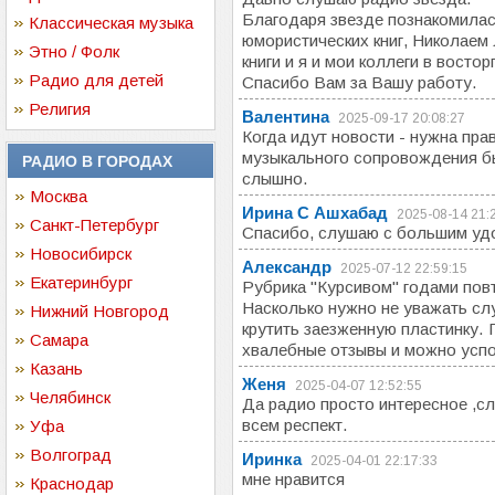
Благодаря звезде познакомилас
Классическая музыка
юмористических книг, Николаем 
Этно / Фолк
книги и я и мои коллеги в востор
Радио для детей
Спасибо Вам за Вашу работу.
Религия
Валентина
2025-09-17 20:08:27
Когда идут новости - нужна пра
музыкального сопровождения бы
РАДИО В ГОРОДАХ
слышно.
Москва
Ирина С Ашхабад
2025-08-14 21:
Санкт-Петербург
Спасибо, слушаю с большим уд
Новосибирск
Александр
2025-07-12 22:59:15
Екатеринбург
Рубрика "Курсивом" годами пов
Насколько нужно не уважать сл
Нижний Новгород
крутить заезженную пластинку.
Самара
хвалебные отзывы и можно успо
Казань
Женя
2025-04-07 12:52:55
Челябинск
Да радио просто интересное ,с
всем респект.
Уфа
Волгоград
Иринка
2025-04-01 22:17:33
мне нравится
Краснодар