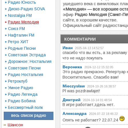
Радио Юность
ушедшего века с виниловых пла
Диско-Радио SOVA
«Мелодия» — все хорошее оста
эфир
Радио Мелодия (Санкт-Пе
Nostalgia FM
сайте, в хорошем качестве.
Радио Мелодия
Официальный сайт радиостанц
Союз FM
Нафталин FM
КОММЕНТАРИИ
Ретро ХИТ
Иван
Родные Песни
2025-04-13 14:52:57
спасибо что вы есть, а за реклам
Советская Эстрада
что не надо покупать
Дорожное: Ностальгия
Вероника
2024-12-12 15:32:05
Советские Песни
Это радио прекрасно. Репертуар 
Радио Ностальгия
Восхитительно. Спасибо вам!
Ретроклуб
Mieczysław
2024-10-26 16:38:57
Умное Радио
Pl was pozdrawlajet!
Радио Легенда
Дмитрий
2024-10-14 01:48:54
Радио Бобина
В игре работает,здесь нет.
Бессмертный полк
Александра
2024-07-22 18:46:22
весь список радио
Опять не работает? 22.07.24
Шансон