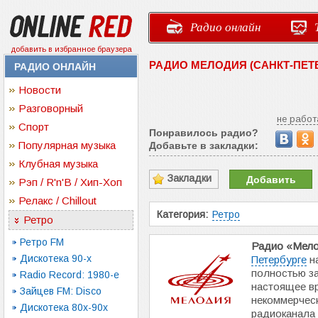
Радио онлайн
добавить в избранное браузера
РАДИО МЕЛОДИЯ (САНКТ-ПЕТ
РАДИО ОНЛАЙН
Новости
Разговорный
не работ
Спорт
Понравилось радио?
Популярная музыка
Добавьте в закладки:
Клубная музыка
Закладки
Добавить
Рэп / R'n'B / Хип-Хоп
Релакс / Chillout
Категория:
Ретро
Ретро
Ретро FM
Радио «Мел
Дискотека 90-х
Петербурге
на
полностью за
Radio Record: 1980-e
настоящее в
Зайцев FM: Disco
некоммерческ
Дискотека 80х-90х
радиоканала