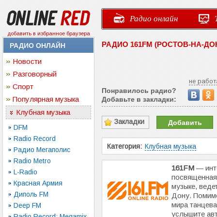
Радио онлайн
добавить в избранное браузера
РАДИО 161FM (РОСТОВ-НА-Д
РАДИО ОНЛАЙН
Новости
Разговорный
не работ
Спорт
Понравилось радио?
Популярная музыка
Добавьте в закладки:
Клубная музыка
Закладки
Добавить
DFM
Radio Record
Категория:
Клубная музыка
Радио Мегаполис
Radio Metro
161FM
— инт
L-Radio
посвященная
Красная Армия
музыке, веде
Диполь FM
Дону. Помим
мира танцева
Deep FM
услышите ав
Radio Record: Megamix