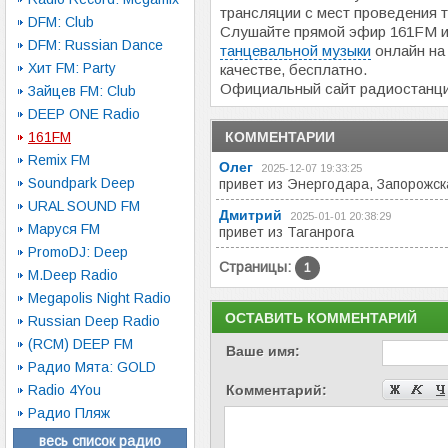
трансляции с мест проведения 
DFM: Club
Слушайте прямой эфир 161FM и
DFM: Russian Dance
танцевальной музыки
онлайн на
Хит FM: Party
качестве, бесплатно.
Официальный сайт радиостанц
Зайцев FM: Club
DEEP ONE Radio
161FM
КОММЕНТАРИИ
Remix FM
Олег
2025-12-07 19:33:25
Soundpark Deep
привет из Энергодара, Запорожск
URAL SOUND FM
Дмитрий
2025-01-01 20:38:29
Маруся FM
привет из Таганрога
PromoDJ: Deep
Страницы:
1
M.Deep Radio
Megapolis Night Radio
ОСТАВИТЬ КОММЕНТАРИЙ
Russian Deep Radio
(RCM) DEEP FM
Ваше имя:
Радио Мята: GOLD
Radio 4You
Комментарий:
Радио Пляж
весь список радио