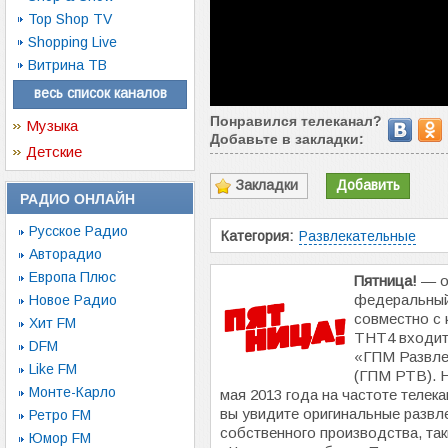
Top Shop TV
Shopping Live
Витрина ТВ
весь список каналов
Понравился телеканал?
Музыка
Добавьте в закладки:
Детские
Закладки
Добавить
РАДИО ОНЛАЙН
Русское Радио
Категория:
Развлекательные
Авторадио
Европа Плюс
Пятница!
— о
федеральный
Новое Радио
совместно с
Хит FM
ТНТ4 входит
DFM
«ГПМ Развле
Like FM
(ГПМ РТВ). 
Монте-Карло
мая 2013 года на частоте теле
вы увидите оригинальные развл
Ретро FM
собственного производства, так
Юмор FM