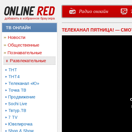
Радио онлайн
добавить в избранное браузера
ТВ ОНЛАЙН
ТЕЛЕКАНАЛ ПЯТНИЦА! — СМО
Новости
Общественные
Познавательные
Развлекательные
ТНТ
ТНТ4
Телеканал «Ю»
Точка ТВ
Продвижение
Sochi Live
Твтур.ТВ
7 TV
Ювелирочка
Shop & Show