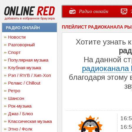
Радио онлайн
добавить в избранное браузера
ПЛЕЙЛИСТ РАДИОКАНАЛА РЫ
РАДИО ОНЛАЙН
Новости
Хотите узнать 
Разговорный
рад
Спорт
На данной с
Популярная музыка
радиоканала
Клубная музыка
Рэп / R'n'B / Хип-Хоп
благодаря этому 
Релакс / Chillout
з
Ретро
Шансон
Рок-музыка
Джаз / Блюз
16:
Классическая музыка
16:
Этно / Фолк