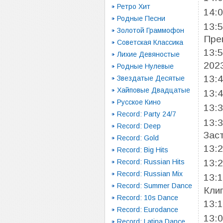
Ретро Хит
14:
Родные Песни
13:
Золотой Граммофон
Пре
Советская Классика
13:
Лихие Девяностые
2023
Родные Нулевые
13:
Звездатые Десятые
Хайповые Двадцатые
13:
Русское Кино
13:
Record: Party 24/7
13:
Record: Deep
Зас
Record: Gold
13:
Record: Big Hits
Record: Russian Hits
13:
Record: Russian Mix
13:
Record: Summer Dance
Клип
Record: 10s Dance
13:
Record: Eurodance
13:
Record: Latina Dance