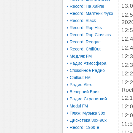
13:
Record: На Хайпе
Record: Маятник Фуко
12:
Record: Black
202
Record: Rap Hits
12:
Record: Rap Classics
12:
Record: Reggae
12:
Record: ChillOut
12:
Медляк FM
Радио Атмосфера
12:
Спокойное Радио
12:
Chillout FM
12:
Радио Alex
Rock
Вечерний Бриз
12:
Радио Странствий
12:
Modul FM
Пляж: Музыка 90х
12:
Дискотека 80х-90х
11:
Record: 1960-e
11: