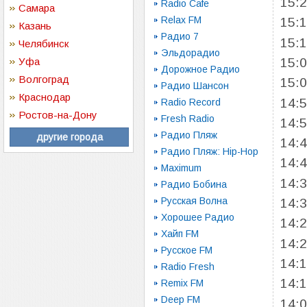
15:
Radio Cafe
Самара
Relax FM
15:
Казань
Радио 7
15:
Челябинск
Эльдорадио
15:
Уфа
Дорожное Радио
Волгоград
15:
Радио Шансон
Краснодар
14:
Radio Record
Ростов-на-Дону
Fresh Radio
14:
Радио Пляж
другие города
14:
Радио Пляж: Hip-Hop
14:
Maximum
14:
Радио Бобина
Русская Волна
14:
Хорошее Радио
14:
Хайп FM
14:
Русское FM
14:
Radio Fresh
14:
Remix FM
Deep FM
14: