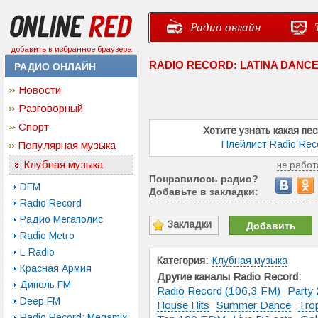
Радио онлайн
добавить в избранное браузера
RADIO RECORD: LATINA DANC
РАДИО ОНЛАЙН
Новости
Разговорный
Спорт
Хотите узнать какая пе
Плейлист Radio Reco
Популярная музыка
Клубная музыка
не работ
Понравилось радио?
DFM
Добавьте в закладки:
Radio Record
Радио Мегаполис
Закладки
Добавить
Radio Metro
L-Radio
Категория:
Клубная музыка
Красная Армия
Другие каналы Radio Record:
Диполь FM
Radio Record (106,3 FM)
Party 
Deep FM
House Hits
Summer Dance
Trop
Radio Record: Megamix