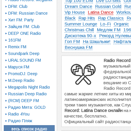
Top 100 EDM
Live DJ-sets
Gol
Dream Dance
Russian Gold
Rus
DFM: Club
Vip House
Latina Dance
Workou
DFM: Russian Dance
Black
Rap Hits
Rap Classics
R
Хит FM: Party
Summer Lounge
Lo-Fi
Organic
Зайцев FM: Club
Christmas Chill
Медляк FM
196
DEEP ONE Radio
Дискотека 90-х
Рекорд Нулев
161FM
Гоп FM
На Шашлыки!
Нафтал
Remix FM
Веснушка FM
Soundpark Deep
URAL SOUND FM
Radio Record:
музыкальный 
Маруся FM
федеральной
PromoDJ: Deep
радиостанц
M.Deep Radio
вещание из С
Megapolis Night Radio
Radio Record
самые жаркие летние хиты из ми
Russian Deep Radio
латиноамериканских исполнител
(RCM) DEEP FM
треки таких музыкантов, как С
Радио Мята: GOLD
Record: Latina Dance онлайн
на 
Radio 4You
качестве, бесплатно.
Радио Пляж
Официальный сайт радиостанц
весь список радио