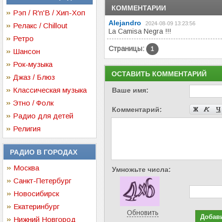
КОММЕНТАРИИ
Рэп / R'n'B / Хип-Хоп
Alejandro
2024-08-09 13:23:56
Релакс / Chillout
La Camisa Negra !!!
Ретро
Страницы:
1
Шансон
Рок-музыка
ОСТАВИТЬ КОММЕНТАРИЙ
Джаз / Блюз
Классическая музыка
Ваше имя:
Этно / Фолк
Комментарий:
Радио для детей
Религия
РАДИО В ГОРОДАХ
Москва
Умножьте числа:
Санкт-Петербург
Новосибирск
Екатеринбург
Обновить
Нижний Новгород