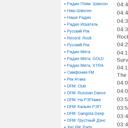
04:
Радио Пляж: Шансон
Наш Шансон
04:
Наше Радио
04:
Радио Искатель
04:
Русский Рок
Roc
Record: Rock
04:
Русский Рок
Радио Мята
04:
Радио Мята: GOLD
Surv
Радио Мята: XTRA
04:
Симфония FM
The 
Рок Атака
04:
DFM: Club
04:
DFM: Russian Dance
03:
DFM: На РЭПчике
DFM: Кальян РЭП
03:
DFM: Gangsta Deep
03:
DFM: Грустный Дэнс
03:
Хит FM: Party