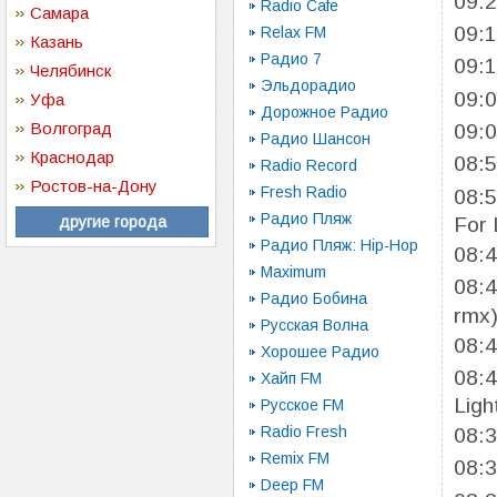
09:
Radio Cafe
Самара
09:
Relax FM
Казань
Радио 7
09:
Челябинск
Эльдорадио
09:
Уфа
Дорожное Радио
Волгоград
09:
Радио Шансон
Краснодар
08:
Radio Record
Ростов-на-Дону
Fresh Radio
08:
Радио Пляж
For 
другие города
Радио Пляж: Hip-Hop
08:
Maximum
08:
Радио Бобина
rmx
Русская Волна
08:
Хорошее Радио
08:
Хайп FM
Ligh
Русское FM
Radio Fresh
08:
Remix FM
08:
Deep FM