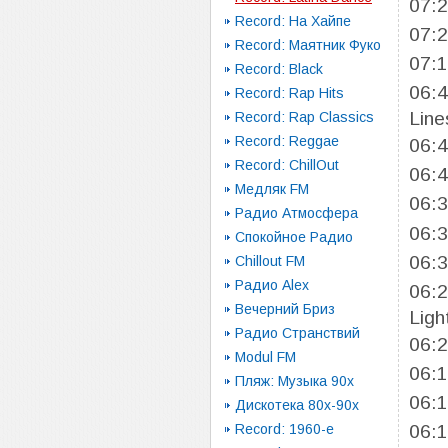
07:
Record: На Хайпе
07:
Record: Маятник Фуко
07:
Record: Black
06:
Record: Rap Hits
Line
Record: Rap Classics
Record: Reggae
06:
Record: ChillOut
06:
Медляк FM
06:
Радио Атмосфера
06:
Спокойное Радио
06:
Chillout FM
Радио Alex
06:
Вечерний Бриз
Ligh
Радио Странствий
06:
Modul FM
06:
Пляж: Музыка 90х
06:
Дискотека 80х-90х
Record: 1960-e
06: