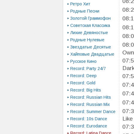
08:
Ретро Хит
08:
Родные Песни
08:
Золотой Граммофон
Советская Классика
08:
Лихие Девяностые
08:
Родные Нулевые
08:
Звездатые Десятые
Own 
Хайповые Двадцатые
07:
Русское Кино
Dar
Record: Party 24/7
07:
Record: Deep
Record: Gold
07:
Record: Big Hits
07:
Record: Russian Hits
07:
Record: Russian Mix
07:
Record: Summer Dance
Like
Record: 10s Dance
Record: Eurodance
07:
Record: Latina Dance