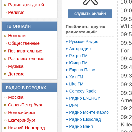
10:
Радио для детей
10:
Религия
слушать онлайн
09:
WIL
ТВ ОНЛАЙН
Плейлисты других
радиостанций:
09:
Новости
Русское Радио
09:
Общественные
Авторадио
For
Познавательные
Ретро FM
09:
Развлекательные
Юмор FM
Музыка
09:
Европа Плюс
Детские
09:
Хит FM
09:
Like FM
РАДИО В ГОРОДАХ
Comedy Radio
09:
Москва
Радио ENERGY
Ame
Санкт-Петербург
DFM
09:
Новосибирск
Радио Монте-Карло
09:
Радио Шоколад
Екатеринбург
Kill
Радио Ваня
Нижний Новгород