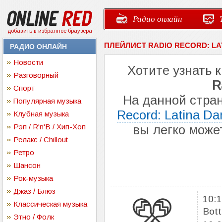
Радио онлайн
добавить в избранное браузера
ПЛЕЙЛИСТ RADIO RECORD: LA
РАДИО ОНЛАЙН
Новости
Хотите узнать 
Разговорный
R
Спорт
На данной стра
Популярная музыка
Record: Latina Da
Клубная музыка
Рэп / R'n'B / Хип-Хоп
вы легко може
Релакс / Chillout
Ретро
Шансон
Рок-музыка
Джаз / Блюз
10:
Классическая музыка
Bott
Этно / Фолк