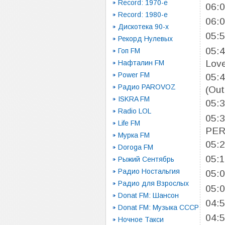
Record: 1970-e
06:
Record: 1980-e
06:
Дискотека 90-х
05:
Рекорд Нулевых
05:
Гоп FM
Lov
Нафталин FM
Power FM
05:
Радио PAROVOZ
(Out
ISKRA FM
05:
Radio LOL
05:
Life FM
PER
Мурка FM
05:
Doroga FM
05:
Рыжий Сентябрь
Радио Ностальгия
05:
Радио для Взрослых
05:
Donat FM: Шансон
04:
Donat FM: Музыка СССР
04:
Ночное Такси