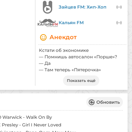
Зайцев FM: Хип-Хоп
Кальян FM
Анекдот
Кстати об экономике
— Помнишь автосалон «Порше»?
— Да
— Там теперь «Пятерочка»
Показать ещё
Обновить
D Warwick - Walk On By
 Presley - Girl I Never Loved