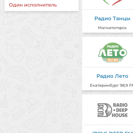
Один исполнитель
M Rainwa
13:35
F Davis 
13:32
Радио Танцы
B Rydell
13:26
Магнитогорск
Радио Лето
Екатеринбург 98,9 F