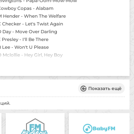
Rivingtons - Papa-Oom-Mow-Mow
Cowboy Copas - Alabam
M Hender - When The Welfare
 Checker - Let's Twist Again
 Day - Move Over Darling
 Presley - I'll Be There
 Lee - Won't U Please
 Mclollie - Hey Girl, Hey Boy
 Armstron - Devil's Livin' There
 Presley - Big Love Big Heartache
B Bennett - Seventeen
Little Richard - Bama Lama Bama Loo
Показать ещё
 Presley - I Think I'm Gonna Like It Here
 Charles - I've Got A Woman
ций.
 Young - Hello Walls
 Presley - Hurt
 Allison - U Can Make It If U Try
R Dee - Work Out