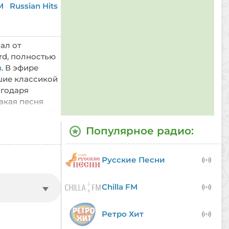
M
Russian Hits
ал от
rd, полностью
в
. В эфире
шие классикой
агодаря
акая песня
стные хиты 60-
rvin Gaye, Bob
Популярное радио:
ыми артистами.
and Blues,
e — отличный
Русские Песни
новь окунуться
ord: 60s Dance
Chilla FM
 регистрации.
Ретро Хит