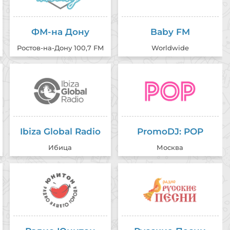
 Presley - I Don't Care If The Sun
 Vandiver - Head On Collision
ФМ-на Дону
Baby FM
 Presley - Shoppin' Around
Ростов-на-Дону 100,7 FM
Worldwide
Ibiza Global Radio
PromoDJ: POP
Ибица
Москва