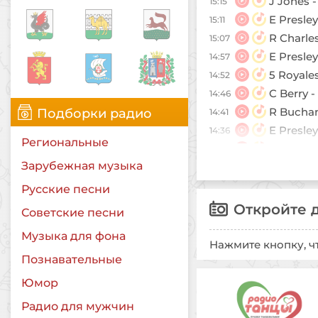
J Jones -
15:15
E Presley
15:11
R Charle
15:07
E Presley
14:57
5 Royales
14:52
C Berry -
14:46
R Buchan
Подборки радио
14:41
E Presley
14:36
Региональные
B Mcferr
14:29
Зарубежная музыка
Dovells -
14:22
F Sinatra
14:16
Русские песни
E Presley
14:11
Откройте 
Советские песни
Addrisi B
14:07
Музыка для фона
D Doo - C
14:02
Нажмите кнопку, ч
Познавательные
B Burns 
13:56
Christie 
13:51
Юмор
Dukays -
13:46
Радио для мужчин
Beach Boy
13:40