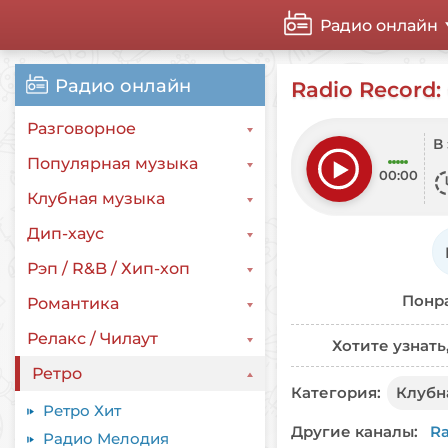
Радио онлайн
Radio Record:
Разговорное
В
Популярная музыка
00:00
Клубная музыка
Дип-хаус
Рэп / R&B / Хип-хоп
Понра
Романтика
Релакс / Чилаут
Хотите узнать
Ретро
Категория:
Клубн
Ретро Хит
Другие каналы:
Ra
Радио Мелодия