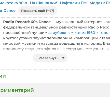
искотека 90-х
На Шашлыки!
Нафталин FM
Медляк F
r Dance
Показать ещё (+47)
Radio Record: 60s Dance
— музыкальный интернет-кан
федеральной танцевальной радиостанции Radio Reco
посвящённый лучшим
зарубежным хитам 1960-х годо
круглосуточно звучат легендарные композиции, став
мировой музыки и навсегда вошедшие в историю. Бл
плейлисту текущего эфира вы всегда можете узнать, к
ас. В музыкальную коллекцию канала вошли самые изве
Развернуть
 Frank Sinatra, Elvis Presley, Ray Charles, Chuck Berry, Ma
x, Otis Redding, Sam Cooke и многими другими легендарн
 композиции в жанрах Rock and Roll, Pop, Soul, Rhythm 
ии
пулярных направлениях эпохи. Radio Record: 60s Danc
о ценит золотую классику зарубежной музыки и хочет в
мосферу 1960-х годов. Слушайте прямой эфир
Radio Rec
комментарий
йте, в хорошем качестве и совершенно бесплатно и без