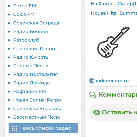
На Хайпе
СуперД
Ретро FM
House Hits
Summe
Союз FM
Советская Эстрада
Радио Бобина
Ретроклуб
Советские Песни
Радио Юность
Родные Песни
играет прямо сейч
Радио Ностальгия
х годов, исполненные
radiorecord.ru
Dylan, Jimi Hendri
Радио Легенда
Здесь звучат лучшие
Нафталин FM
Комментар
Motown и других по
Новая Волна: Ретро
выбор для всех, кт
в неповторимую ат
Советская Классика
Оставить 
онлайн
на нашем са
Бессмертный Полк
весь список радио