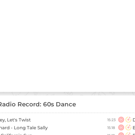
adio Record: 60s Dance
ey, Let's Twist
15:23
chard - Long Tale Sally
E
15:18