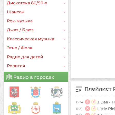
Дискотека 80/90-х
Шансон
Рок-музыка
Джаз / Блюз
Классическая музыка
Этно / Фолк
Радио для детей
Религия
Радио в городах
Плейлист R
J Dee - H
15:24
Little Ri
15:21