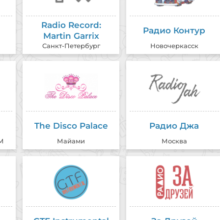
ter - Gonna Find Me A Bluebird
E
13:33
- Peppermint Twist Time
C
13:28
Radio Record:
Радио Контур
Martin Garrix
 - Good Time Baby
E
13:23
Санкт-Петербург
Новочеркасск
The Disco Palace
Радио Джа
M
Майами
Москва