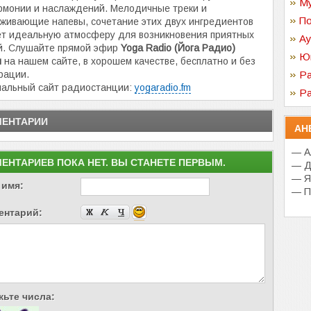
Му
рмонии и наслаждений. Мелодичные треки и
По
живающие напевы, сочетание этих двух ингредиентов
т идеальную атмосферу для возникновения приятных
Ау
й. Слушайте прямой эфир
Yoga Radio (Йога Радио)
Ю
н
на нашем сайте, в хорошем качестве, бесплатно и без
рации.
Ра
альный сайт радиостанции:
yogaradio.fm
Ра
ЕНТАРИИ
АН
— А
ЕНТАРИЕВ ПОКА НЕТ. ВЫ СТАНЕТЕ ПЕРВЫМ.
— Д
— Я
 имя:
— П
ентарий:
ьте числа: