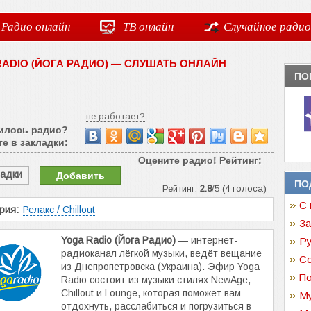
Радио онлайн
ТВ онлайн
Случайное радио
RADIO (ЙОГА РАДИО) — СЛУШАТЬ ОНЛАЙН
ПО
не работает?
илось радио?
е в закладки:
Оцените радио! Рейтинг:
ладки
Добавить
ПО
Рейтинг:
2.8
/5 (4 голоса)
С 
рия:
Релакс / Chillout
За
Yoga Radio (Йога Радио)
— интернет-
Ру
радиоканал лёгкой музыки, ведёт вещание
Со
из Днепропетровска (Украина). Эфир Yoga
По
Radio состоит из музыки стилях NewAge,
Chillout и Lounge, которая поможет вам
Му
отдохнуть, расслабиться и погрузиться в