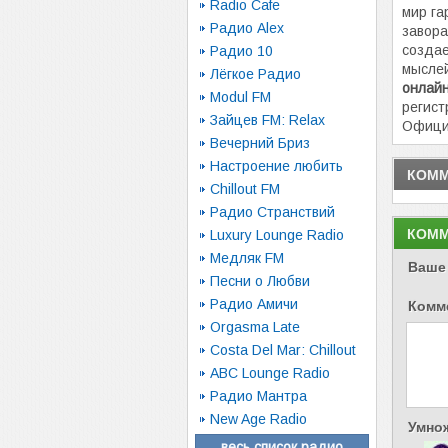
Radio Cafe
мир га
Радио Alex
завора
создае
Радио 10
мысле
Лёгкое Радио
онлай
Modul FM
регист
Зайцев FM: Relax
Офици
Вечерний Бриз
Настроение любить
КОММ
Chillout FM
Радио Странствий
КОММ
Luxury Lounge Radio
Медляк FM
Ваше
Песни о Любви
Радио Амичи
Комм
Orgasma Late
Costa Del Mar: Chillout
ABC Lounge Radio
Радио Мантра
New Age Radio
Умнож
весь список радио