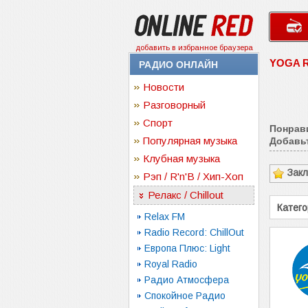
добавить в избранное браузера
YOGA 
РАДИО ОНЛАЙН
Новости
Разговорный
Спорт
Понрав
Популярная музыка
Добавьт
Клубная музыка
Зак
Рэп / R'n'B / Хип-Хоп
Релакс / Chillout
Катего
Relax FM
Radio Record: ChillOut
Европа Плюс: Light
Royal Radio
Радио Атмосфера
Спокойное Радио