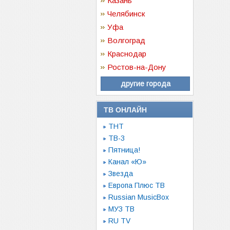
Казань
Челябинск
Уфа
Волгоград
Краснодар
Ростов-на-Дону
другие города
ТВ ОНЛАЙН
ТНТ
ТВ-3
Пятница!
Канал «Ю»
Звезда
Европа Плюс ТВ
Russian MusicBox
МУЗ ТВ
RU TV