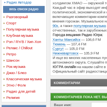
Радио Автодор
холдингом ХМАО — окружной т
Каждый час в эфир выходят ин
весь список радио
политической, экономической и
включающие комментарии компе
Разговорный
мнения горожан. Музыкальное 
Спорт
90х
, а также
популярная музыка
Популярная музыка
отчественных, так и зарубежных
Города вещания Радио Югра:
Клубная музыка
Ханты-Мансийск
— 106,6 FM
Рэп / R'n'B / Хип-Хоп
Тюмень
— 107,4 FM
Релакс / Chillout
Сургут
— 105,0 FM
Нижневартовск
— 105,9 FM
Ретро
И еще во многих населенных пу
Шансон
автономного округа. Слушайте
Рок-музыка
ЮГРА онлайн
на нашем сайте в
Официальный сайт радиостанц
Джаз / Блюз
Классическая музыка
КОММЕНТАРИИ
Этно / Фолк
Радио для детей
КОММЕНТАРИЕВ ПОКА НЕТ. В
Религия
Ваше имя: