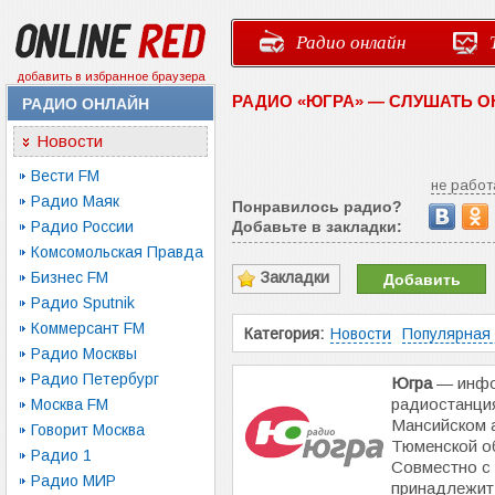
Радио онлайн
добавить в избранное браузера
РАДИО «ЮГРА» — СЛУШАТЬ 
РАДИО ОНЛАЙН
Новости
Вести FM
не работ
Радио Маяк
Понравилось радио?
Радио России
Добавьте в закладки:
Комсомольская Правда
Бизнес FM
Закладки
Добавить
Радио Sputnik
Коммерсант FM
Категория:
Новости
Популярная
Радио Москвы
Радио Петербург
Югра
— инфо
радиостанци
Москва FM
Мансийском 
Говорит Москва
Тюменской об
Радио 1
Совместно с
Радио МИР
принадлежит