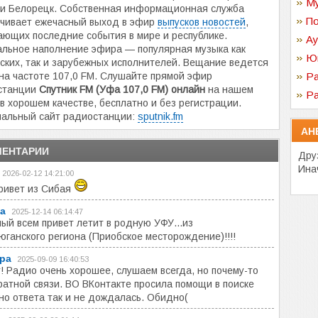
Му
и Белорецк. Собственная информационная служба
По
чивает ежечасный выход в эфир
выпусков новостей
,
ющих последние события в мире и республике.
Ау
льное наполнение эфира — популярная музыка как
Ю
ских, так и зарубежных исполнителей. Вещание ведется
на частоте 107,0 FM. Слушайте прямой эфир
Ра
станции
Спутник FM (Уфа 107,0 FM) онлайн
на нашем
Ра
 в хорошем качестве, бесплатно и без регистрации.
альный сайт радиостанции:
sputnik.fm
АН
ЕНТАРИИ
Дру
Ина
2026-02-12 14:21:00
ривет из Сибая
а
2025-12-14 06:14:47
ый всем привет летит в родную УФУ...из
ганского региона (Приобское месторождение)!!!!
ра
2025-09-09 16:40:53
! Радио очень хорошее, слушаем всегда, но почему-то
ратной связи. ВО ВКонтакте просила помощи в поиске
 но ответа так и не дождалась. Обидно(