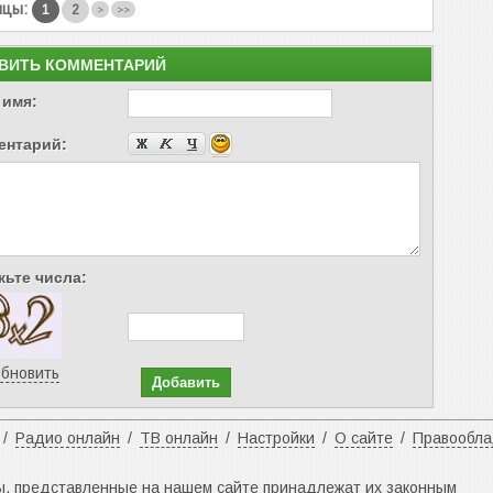
ицы:
1
2
>
>>
ВИТЬ КОММЕНТАРИЙ
 имя:
ентарий:
ьте числа:
бновить
/
Радио онлайн
/
ТВ онлайн
/
Настройки
/
О сайте
/
Правообл
ы, представленные на нашем сайте принадлежат их законным