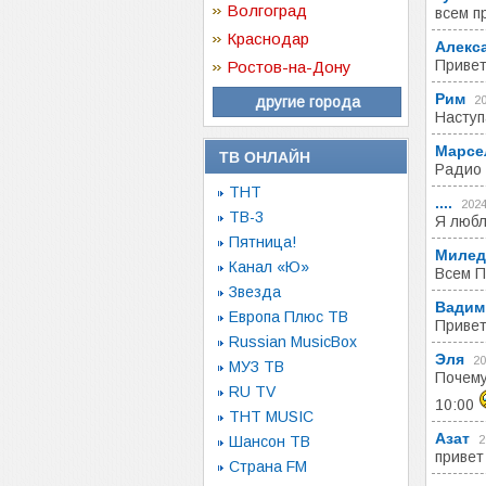
Волгоград
всем п
Краснодар
Алекс
Привет
Ростов-на-Дону
Рим
другие города
20
Наступ
Марсе
ТВ ОНЛАЙН
Радио 
ТНТ
....
2024
ТВ-3
Я любл
Пятница!
Милед
Канал «Ю»
Всем П
Звезда
Вадим
Европа Плюс ТВ
Привет
Russian MusicBox
Эля
20
МУЗ ТВ
Почему
RU TV
10:00
ТНТ MUSIC
Азат
Шансон ТВ
2
привет
Страна FM