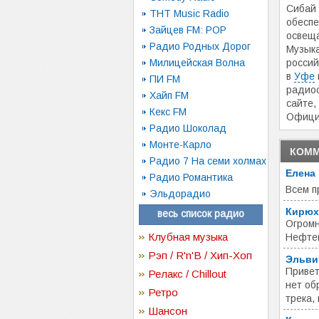
Сибай 
ТНТ Music Radio
обеспе
Зайцев FM: POP
освеща
Радио Родных Дорог
Музыка
Милицейская Волна
россий
в
Уфе
ПИ FM
радио
Хайп FM
сайте,
Кекс FM
Офици
Радио Шоколад
Монте-Карло
КОММ
Радио 7 На семи холмах
Елена
Радио Романтика
Всем п
Эльдорадио
Кирюх
весь список радио
Огромн
Клубная музыка
Нефтею
Рэп / R'n'B / Хип-Хоп
Эльви
Привет
Релакс / Chillout
нет об
Ретро
трека,
Шансон