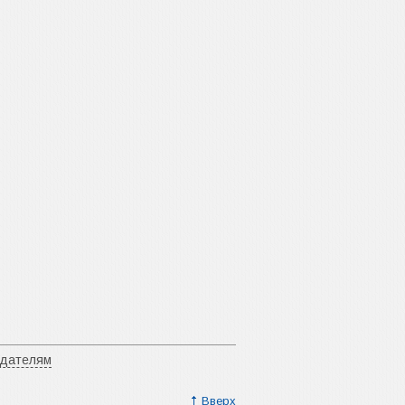
адателям
Вверх