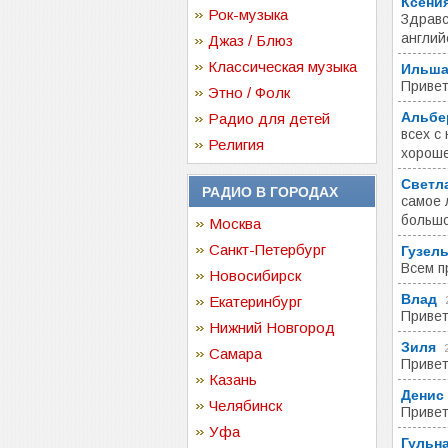
Ксени
Рок-музыка
Здравс
англий
Джаз / Блюз
Классическая музыка
Ильша
Привет
Этно / Фолк
Альбе
Радио для детей
всех с
Религия
хороше
Светл
РАДИО В ГОРОДАХ
самое 
больш
Москва
Санкт-Петербург
Гузел
Всем п
Новосибирск
Влад
Екатеринбург
Привет
Нижний Новгород
Зиля
Самара
Привет
Казань
Денис
Челябинск
Привет
Уфа
Гульн