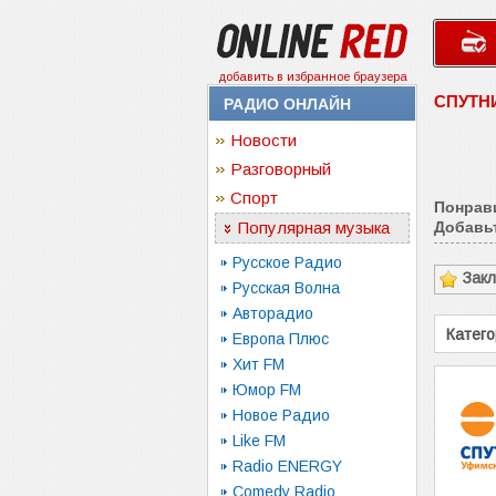
добавить в избранное браузера
СПУТНИ
РАДИО ОНЛАЙН
Новости
Разговорный
Спорт
Понрав
Популярная музыка
Добавьт
Русское Радио
Зак
Русская Волна
Авторадио
Катего
Европа Плюс
Хит FM
Юмор FM
Новое Радио
Like FM
Radio ENERGY
Comedy Radio