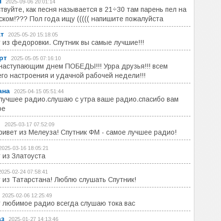
я
2025-09-06 20:01:14
твуйте, как песня называется в 21÷30 там парень пел на
ском!??? Пол года ищу ((((( напишите пожалуйста
т
2025-05-20 15:18:05
 из федоровки. Спутник вы самые лучшие!!!
рт
2025-05-05 07:16:10
 наступающим днем ПОБЕДЫ!!! Урра друзья!!! всем
го настроения и удачной рабочей недели!!!
ана
2025-04-15 05:51:44
лучшее радио.слушаю с утра ваше радио.спасибо вам
ое
ь
2025-03-17 07:52:09
ривет из Мелеуза! Спутник ФМ - самое лучшее радио!
2025-03-16 18:05:21
 из Златоуста
2025-02-24 07:58:41
 из Татарстана! Люблю слушать Спутник!
2025-02-06 12:25:49
 любимое радио всегда слушаю тока вас
аз
2025-01-27 14:13:46