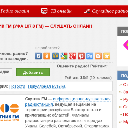
Радио онлайн
ТВ онлайн
Случайное радио
К FM (УФА 107,0 FM) — СЛУШАТЬ ОНЛАЙН
ПО
не работает?
илось радио?
е в закладки:
Оцените радио! Рейтинг:
ладки
Добавить
ПО
Рейтинг:
3.5
/5 (20 голосов)
С 
рия:
Новости
Популярная музыка
За
Спутник FM
—
информационно-музыкальная
Ру
радиостанция
, ведущая вещание на
Со
территории республики Башкортостан и
По
прилегающих областей. Филиалы
радиостанции располагаются в городах:
Му
Учалы, Белебей, Октябрьский, Стерлитамак,