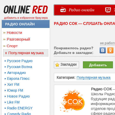
Радио онлайн
добавить в избранное браузера
РАДИО СОК — СЛУШАТЬ ОНЛ
РАДИО ОНЛАЙН
Новости
Разговорный
не работ
Спорт
Понравилось радио?
Популярная музыка
Добавьте в закладки:
Русское Радио
Закладки
Добавить
Русская Волна
Авторадио
Категория:
Популярная музыка
Европа Плюс
Хит FM
Радио СОК
—
Юмор FM
Школы Радио
Новое Радио
будущие рад
Like FM
информацион
Radio ENERGY
отделов прод
сфере радио
Comedy Radio