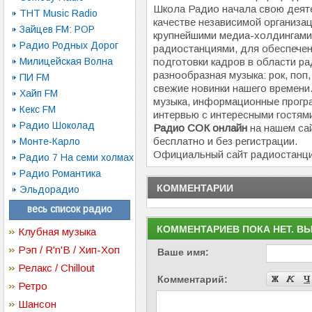
Школа Радио начала свою деяте
ТНТ Music Radio
качестве независимой организа
Зайцев FM: POP
крупнейшими медиа-холдингами
Радио Родных Дорог
радиостанциями, для обеспече
Милицейская Волна
подготовки кадров в области ра
разнообразная музыка: рок, поп
ПИ FM
свежие новинки нашего времени.
Хайп FM
музыка, информационные програ
Кекс FM
интервью с интересными гостям
Радио Шоколад
Радио СОК онлайн
на нашем сай
бесплатно и без регистрации.
Монте-Карло
Официальный сайт радиостанц
Радио 7 На семи холмах
Радио Романтика
КОММЕНТАРИИ
Эльдорадио
весь список радио
КОММЕНТАРИЕВ ПОКА НЕТ. В
Клубная музыка
Рэп / R'n'B / Хип-Хоп
Ваше имя:
Релакс / Chillout
Комментарий:
Ретро
Шансон