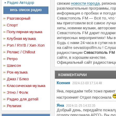
Радио Автодор
свежие
новости города
, региона
развлекательные программы, гор
весь список радио
информация о пробках и погоде
Севастополь FM — Всё то, что
Разговорный
мы приготовили всё самое лучш
Спорт
хиты, новинки музыки, авторски
Популярная музыка
Севастополь FM дарит подарки 
интересных мероприятиях! Мы в
Клубная музыка
Будь с нами 24 часа в сутки на
Рэп / R'n'B / Хип-Хоп
на сайте sevastopolfm.ru ! Слу
Релакс / Chillout
радиостанции
Севастополь FM 
сайте, в хорошем качестве.
Ретро
Официальный сайт радиостанц
Шансон
Рок-музыка
КОММЕНТАРИИ
Джаз / Блюз
Ксения
2024-12-03 17:14:48
Классическая музыка
Яна, передаём тебе тоже приве
Этно / Фолк
настроения! Отдел персонала
Радио для детей
Яна
Религия
2024-11-25 14:32:35
Добрый день, передайте пожалу
отделу персонала АРГО- Вы лу