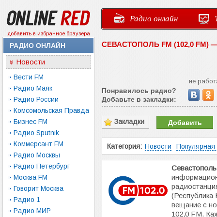
Радио онлайн
добавить в избранное браузера
СЕВАСТОПОЛЬ FM (102,0 FM)
РАДИО ОНЛАЙН
Новости
Вести FM
не работ
Радио Маяк
Понравилось радио?
Радио России
Добавьте в закладки:
Комсомольская Правда
Бизнес FM
Закладки
Добавить
Радио Sputnik
Коммерсант FM
Категория:
Новости
Популярная
Радио Москвы
Радио Петербург
Севастопол
информацион
Москва FM
радиостанци
Говорит Москва
(Республика 
Радио 1
вещание с но
Радио МИР
102,0 FM. Ка