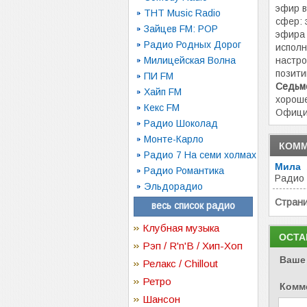
эфир в
ТНТ Music Radio
сфер: 
Зайцев FM: POP
эфира 
Радио Родных Дорог
исполн
Милицейская Волна
настро
позити
ПИ FM
Седьмо
Хайп FM
хороше
Кекс FM
Офици
Радио Шоколад
Монте-Карло
КОММ
Радио 7 На семи холмах
Мила
Радио Романтика
Радио 
Эльдорадио
Стран
весь список радио
Клубная музыка
ОСТА
Рэп / R'n'B / Хип-Хоп
Ваше
Релакс / Chillout
Ретро
Комм
Шансон