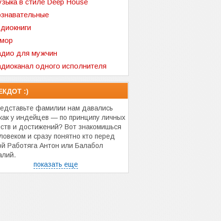
зыка в стиле Deep House
знавательные
диокниги
мор
дио для мужчин
диоканал одного исполнителя
ЕКДОТ :)
редставьте фамилии нам давались
 как у индейцев — по принципу личных
еств и достижений? Вот знакомишься
еловеком и сразу понятно кто перед
ой Работяга Антон или Балабол
алий.
показать еще