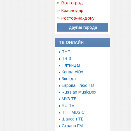
Волгоград
Краснодар
Ростов-на-Дону
другие города
ТВ ОНЛАЙН
ТНТ
ТВ-3
Пятница!
Канал «Ю»
Звезда
Европа Плюс ТВ
Russian MusicBox
МУЗ ТВ
RU TV
ТНТ MUSIC
Шансон ТВ
Страна FM