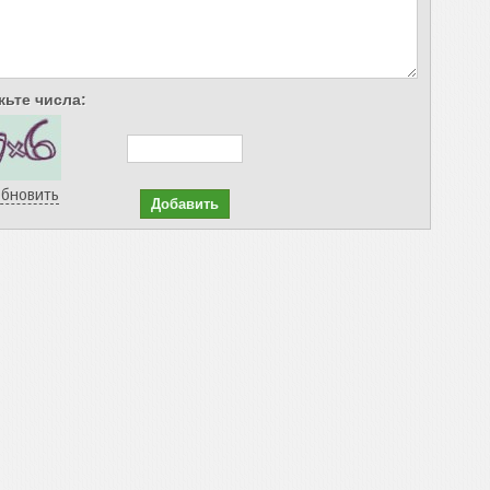
ьте числа:
бновить