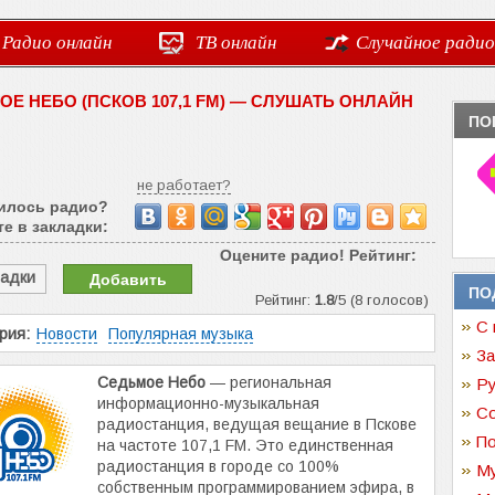
Радио онлайн
ТВ онлайн
Случайное радио
ОЕ НЕБО (ПСКОВ 107,1 FM) — СЛУШАТЬ ОНЛАЙН
ПО
не работает?
илось радио?
е в закладки:
Оцените радио! Рейтинг:
ладки
Добавить
ПО
Рейтинг:
1.8
/5 (8 голосов)
С 
рия:
Новости
Популярная музыка
За
Седьмое Небо
— региональная
Ру
информационно-музыкальная
Со
радиостанция, ведущая вещание в Пскове
По
на частоте 107,1 FM. Это единственная
радиостанция в городе со 100%
Му
собственным программированием эфира, в