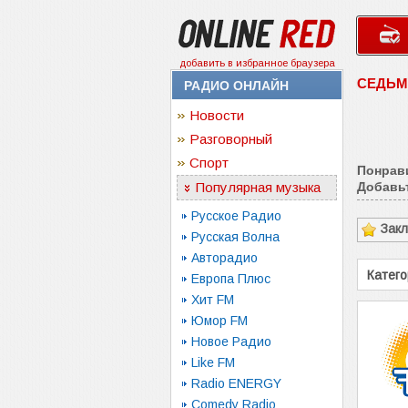
добавить в избранное браузера
СЕДЬМ
РАДИО ОНЛАЙН
Новости
Разговорный
Спорт
Понрав
Популярная музыка
Добавьт
Русское Радио
Зак
Русская Волна
Авторадио
Катего
Европа Плюс
Хит FM
Юмор FM
Новое Радио
Like FM
Radio ENERGY
Comedy Radio