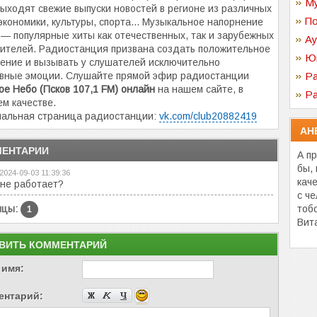
Му
ыходят свежие выпуски новостей в регионе из различных
По
экономики, культуры, спорта... Музыкальное напорнение
— популярные хиты как отечественных, так и зарубежных
Ау
ителей. Радиостанция призвана создать положительное
Ю
ение и вызывать у слушателей исключительно
вные эмоции. Слушайте прямой эфир радиостанции
Ра
е Небо (Псков 107,1 FM) онлайн
на нашем сайте, в
Ра
м качестве.
альная страница радиостанции:
vk.com/club20882419
АН
ЕНТАРИИ
А п
бы,
2024-09-03 11:39:36
кач
не работает?
с ч
ицы:
тоб
1
Вит
ВИТЬ КОММЕНТАРИЙ
 имя:
ентарий: