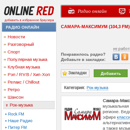
Радио онлайн
добавить в избранное браузера
САМАРА-МАКСИМУМ (104,3 FM
РАДИО ОНЛАЙН
Новости
Разговорный
не работ
Спорт
Понравилось радио?
Популярная музыка
Добавьте в закладки:
Клубная музыка
Закладки
Добавить
Рэп / R'n'B / Хип-Хоп
Релакс / Chillout
Категория:
Рок-музыка
Ретро
Шансон
Самара-Мак
Рок-музыка
музыкальная
регионе. Вед
Rock FM
эфире
класси
Наше Радио
альтернативн
Питер FM
а также муз