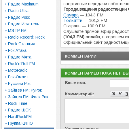
спортивные передачи собственн
Радио Maximum
Города вещания радиостанции 
Radio Ultra
Самара
— 104,3 FM
Радио Рокс
Тольятти
— 101,2 FM
Радио Искатель
Сызрань — 100,9 FM
МЭТР FM
Слушайте прямой эфир радиос
(104,3 FM) онлайн
, в хорошем к
Radio Record: Rock
Официальный сайт радиостанц
Rock Станция
Рок Атака
КОММЕНТАРИИ
Радио Мята
Rock’n’Roll FM
MotoRadio
КОММЕНТАРИЕВ ПОКА НЕТ. В
Рок-Омлет
Ваше имя:
Русский Рок
Зайцев FM: РуРок
Комментарий:
Зайцев FM: Фолк-Рок
Rock Time
Радио ШОК
HardRockFM
Группа КИНО
Умножьте числа: