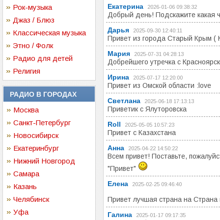
Екатерина
Рок-музыка
2026-01-06 09:38:32
Добрый день! Подскажите какая ч
Джаз / Блюз
Дарья
2025-09-30 12:40:11
Классическая музыка
Привет из города Старый Крым ( 
Этно / Фолк
Мария
2025-07-31 04:28:13
Радио для детей
Добрейшего утречка с Красноярск
Религия
Ирина
2025-07-17 12:20:00
Привет из Омской области :love
РАДИО В ГОРОДАХ
Светлана
2025-06-18 17:13:13
Приветик с Ялуторовска
Москва
Санкт-Петербург
Roll
2025-05-05 10:57:23
Привет с Казахстана
Новосибирск
Екатеринбург
Анна
2025-04-22 14:50:22
Всем привет! Поставьте, пожалу
Нижний Новгород
"Привет"
Самара
Елена
2025-02-25 09:46:40
Казань
Челябинск
Привет лучшая страна на Страна
Уфа
Галина
2025-01-17 09:17:35