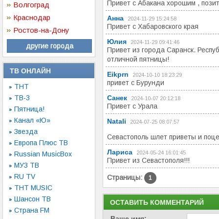
Привет с Абакана хорошим , позит
Волгоград
Краснодар
Анна
2024-11-29 15:24:58
Привет с Хабаровского края
Ростов-на-Дону
Юлия
2024-11-29 09:41:46
другие города
Привет из города Саранск. Респу
отличной пятницы!
ТВ ОНЛАЙН
Eikprn
2024-10-10 18:23:29
привет с Бурунди
ТНТ
ТВ-3
Санек
2024-10-07 20:12:18
Привет с Урала
Пятница!
Канал «Ю»
Natali
2024-07-25 08:07:57
Звезда
Севастополь шлет приветы и поц
Европа Плюс ТВ
Лариса
2024-05-24 16:01:45
Russian MusicBox
Привет из Севастополя!!!
МУЗ ТВ
RU TV
Страницы:
1
ТНТ MUSIC
Шансон ТВ
ОСТАВИТЬ КОММЕНТАРИЙ
Страна FM
Ваше имя: