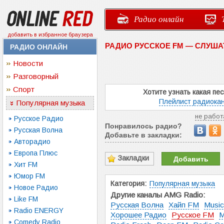
Радио онлайн
добавить в избранное браузера
РАДИО РУССКОЕ FM — СЛУША
РАДИО ОНЛАЙН
Новости
Разговорный
Спорт
Хотите узнать какая пе
Плейлист радиокан
Популярная музыка
не работ
Русское Радио
Понравилось радио?
Русская Волна
Добавьте в закладки:
Авторадио
Европа Плюс
Закладки
Добавить
Хит FM
Юмор FM
Категория:
Популярная музыка
Новое Радио
Другие каналы AMG Radio:
Like FM
Русская Волна
Хайп FM
Music
Radio ENERGY
Хорошее Радио
Русское FM
М
Comedy Radio