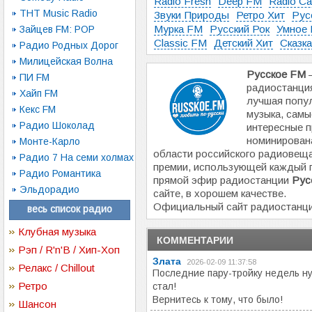
Radio Fresh
Deep FM
Radio Ca
ТНТ Music Radio
Звуки Природы
Ретро Хит
Рус
Мурка FM
Русский Рок
Умное 
Зайцев FM: POP
Classic FM
Детский Хит
Сказк
Радио Родных Дорог
Милицейская Волна
Русское FM
—
ПИ FM
радиостанция
Хайп FM
лучшая попу
Кекс FM
музыка, сам
Радио Шоколад
интересные 
номинирована
Монте-Карло
области российского радиовеща
Радио 7 На семи холмах
премии, использующей каждый 
Радио Романтика
прямой эфир радиостанции
Рус
Эльдорадио
сайте, в хорошем качестве.
Официальный сайт радиостанц
весь список радио
Клубная музыка
КОММЕНТАРИИ
Рэп / R'n'B / Хип-Хоп
Злата
2026-02-09 11:37:58
Релакс / Chillout
Последние пару-тройку недель н
Ретро
стал!
Вернитесь к тому, что было!
Шансон