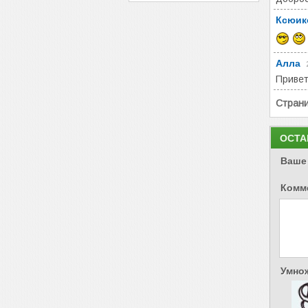
Ксюик
Алла
Привет
Стран
ОСТА
Ваше
Комм
Умнож