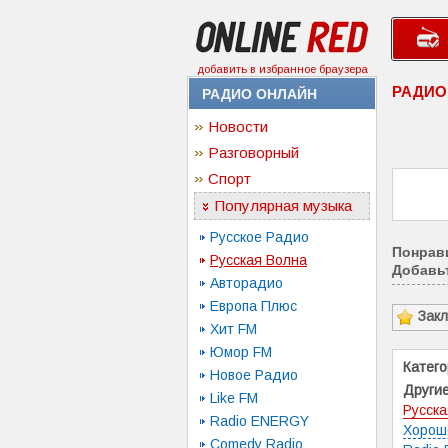
добавить в избранное браузера
РАДИО
РАДИО ОНЛАЙН
Новости
Разговорный
Спорт
Популярная музыка
Русское Радио
Понрав
Русская Волна
Добавьт
Авторадио
Европа Плюс
Зак
Хит FM
Юмор FM
Катего
Новое Радио
Другие
Like FM
Русска
Radio ENERGY
Хорош
Comedy Radio