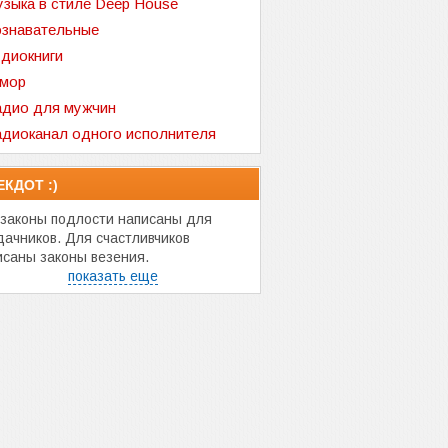
зыка в стиле Deep House
знавательные
диокниги
мор
дио для мужчин
диоканал одного исполнителя
ЕКДОТ :)
 законы подлости написаны для
дачников. Для счастливчиков
исаны законы везения.
показать еще