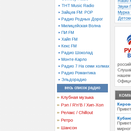
Radio 
ТНТ Music Radio
Звуки
Зайцев FM: POP
Мурка
Детск
Радио Родных Дорог
Милицейская Волна
ПИ FM
Хайп FM
Кекс FM
Радио Шоколад
Монте-Карло
россий
Радио 7 На семи холмах
Слуша
Радио Романтика
нашем 
Эльдорадио
Офици
весь список радио
КОММ
Клубная музыка
Киров
Рэп / R'n'B / Хип-Хоп
Привет
Релакс / Chillout
Кубан
Ретро
Привет
Шансон
мирног