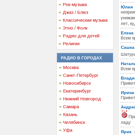
Рок-музыка
Юлия
Джаз / Блюз
неприя
унижаю
Классическая музыка
лет, к
Этно / Фолк
Елена
Радио для детей
Всем п
Религия
Сашка
Шатура
РАДИО В ГОРОДАХ
Натал
Москва
Всем п
Санкт-Петербург
Влади
Новосибирск
Привет
Екатеринбург
Ирина
Привет
Нижний Новгород
Самара
Андре
Казань
При
Челябинск
ладу
Уфа
Ярик