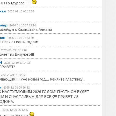
 из Гондураса!!!!!!
хан
2026-01-15 08:13:15
андр
2026-01-10 17:22:14
алейкум с Казахстана Алматы
лав
2026-01-06 07:33:49
! Всех с Новым годом!
2026-01-03 10:14:09
ривет из Викулово!!!
Н
2025-12-30 13:14:13
ПРИВЕТ!
2025-12-30 10:25:25
упающим.!!! Уже новый год... меняйте пластинку..
а
2025-12-29 08:56:42
С НАСТУПАЮЩИМ 2026 ГОДОМ! ПУСТЬ ОН БУДЕТ
М И СЧАСТЛИВЫМ ДЛЯ ВСЕХ!!! ПРИВЕТ ИЗ
ОДОНА.
а
2025-12-29 06:12:37
 утро из Миасса