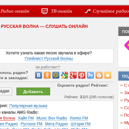
Радио онлайн
ТВ онлайн
Случайное радио
 РУССКАЯ ВОЛНА — СЛУШАТЬ ОНЛАЙН
ПО
Хотите узнать какая песня звучала в эфире?
Плейлист Русской Волны
не работает?
илось радио?
ПО
е в закладки:
С 
Оцените радио! Рейтинг:
ладки
Добавить
За
Рейтинг:
3.1
/5 (265 голосов)
Ру
рия:
Популярная музыка
Со
 каналы AMG Radio:
По
я Волна
Хайп FM
Music Box Radio
Remix FM
Му
ее Радио
Русское FM
Мега Радио
Шторм FM