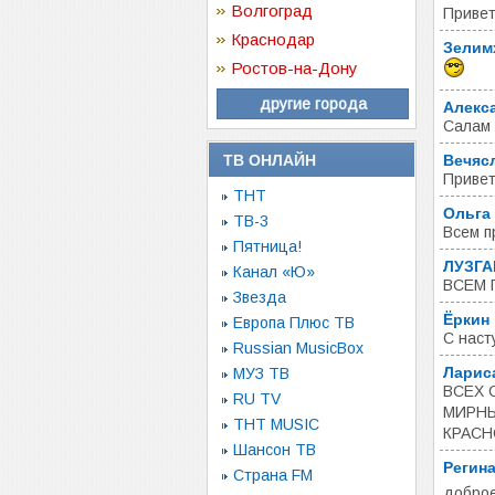
Волгоград
Привет
Краснодар
Зелим
Ростов-на-Дону
другие города
Алекс
Салам 
ТВ ОНЛАЙН
Вечяс
Привет
ТНТ
Ольга
ТВ-3
Всем п
Пятница!
ЛУЗГА
Канал «Ю»
ВСЕМ 
Звезда
Ёркин
Европа Плюс ТВ
С наст
Russian MusicBox
Ларис
МУЗ ТВ
ВСЕХ 
RU TV
МИРНЫ
ТНТ MUSIC
КРАСН
Шансон ТВ
Регин
Страна FM
доброе