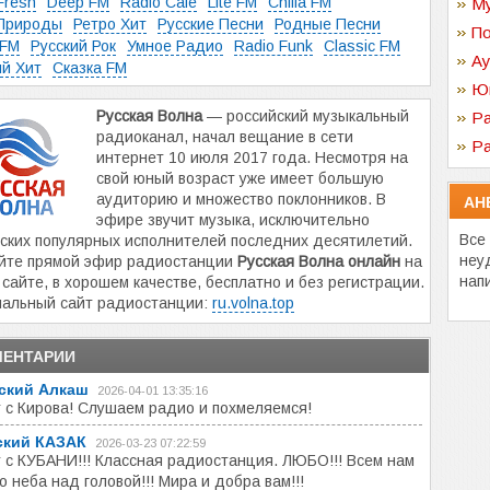
Fresh
Deep FM
Radio Cafe
Lite FM
Chilla FM
Му
 Природы
Ретро Хит
Русские Песни
Родные Песни
По
 FM
Русский Рок
Умное Радио
Radio Funk
Classic FM
Ау
ий Хит
Сказка FM
Ю
Русская Волна
— российский музыкальный
Ра
радиоканал, начал вещание в сети
Ра
интернет 10 июля 2017 года. Несмотря на
свой юный возраст уже имеет большую
аудиторию и множество поклонников. В
АН
эфире звучит музыка, исключительно
Все
ских популярных исполнителей последних десятилетий.
неу
йте прямой эфир радиостанции
Русская Волна онлайн
на
нап
сайте, в хорошем качестве, бесплатно и без регистрации.
альный сайт радиостанции:
ru.volna.top
ЕНТАРИИ
ский Алкаш
2026-04-01 13:35:16
 с Кирова! Слушаем радио и похмеляемся!
ский КАЗАК
2026-03-23 07:22:59
 с КУБАНИ!!! Классная радиостанция. ЛЮБО!!! Всем нам
о неба над головой!!! Мира и добра вам!!!