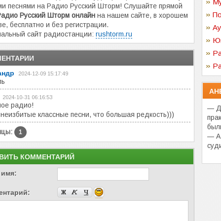
Му
и песнями на Радио Русский Шторм! Слушайте прямой
По
Радио Русский Шторм онлайн
на нашем сайте, в хорошем
ве, бесплатно и без регистрации.
Ау
альный сайт радиостанции:
rushtorm.ru
Ю
Ра
ЕНТАРИИ
Ра
андр
2024-12-09 15:17:49
ль
АН
2024-10-31 06:16:53
ое радио!
— Д
 неизбитые классные песни, что большая редкость)))
пра
был
ицы:
1
— А
суд
ВИТЬ КОММЕНТАРИЙ
 имя:
ентарий: