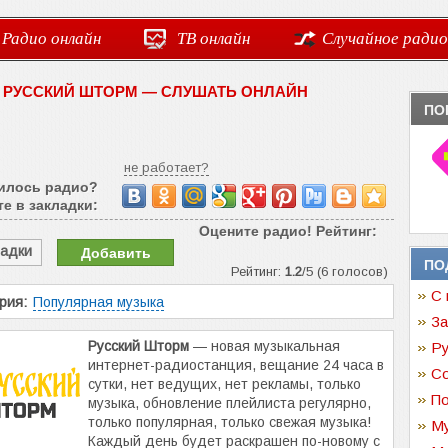
Радио онлайн
ТВ онлайн
Случайное радио
 РУССКИЙ ШТОРМ — СЛУШАТЬ ОНЛАЙН
ПО
не работает?
илось радио?
е в закладки:
Оцените радио! Рейтинг:
ладки
Добавить
ПО
Рейтинг:
1.2
/5 (6 голосов)
С 
рия:
Популярная музыка
За
Русский Шторм
— новая музыкальная
Ру
интернет-радиостанция, вещание 24 часа в
Со
сутки, нет ведущих, нет рекламы, только
По
музыка, обновление плейлиста регулярно,
только популярная, только свежая музыка!
Му
Каждый день будет раскрашен по-новому с