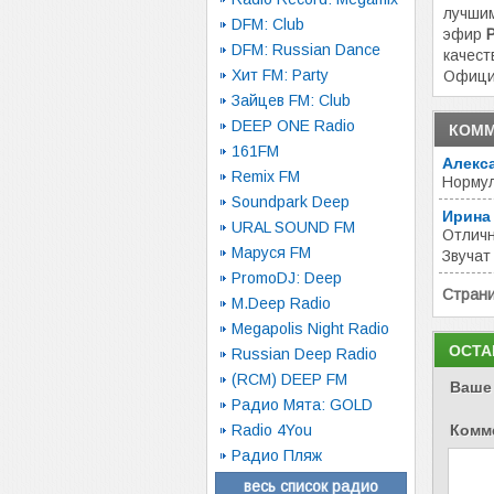
лучшим
DFM: Club
эфир
DFM: Russian Dance
качест
Хит FM: Party
Офици
Зайцев FM: Club
DEEP ONE Radio
КОММ
161FM
Алекс
Remix FM
Норму
Soundpark Deep
Ирина
URAL SOUND FM
Отличн
Маруся FM
Звучат
PromoDJ: Deep
Стран
M.Deep Radio
Megapolis Night Radio
ОСТА
Russian Deep Radio
(RCM) DEEP FM
Ваше
Радио Мята: GOLD
Radio 4You
Комм
Радио Пляж
весь список радио