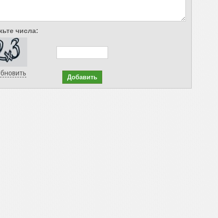
ьте числа:
бновить