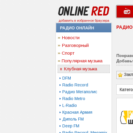
добавить в избранное браузера
РАДИО
РАДИО ОНЛАЙН
Новости
Разговорный
Спорт
Понрав
Популярная музыка
Добавьт
Клубная музыка
Зак
DFM
Radio Record
Катего
Радио Мегаполис
Radio Metro
L-Radio
Красная Армия
Диполь FM
Deep FM
Radio Record: Megamix