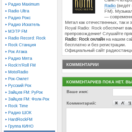
Радио Maximum
Radio
(ведёт 
Radio Ultra
FM). Музыка
— современны
Радио Рокс
Метал как отечественных, так и
Радио Искатель
Royal Radio: Rock обеспечит ва
МЭТР FM
препровождение! Слушайте пр
Radio Record: Rock
Radio: Rock онлайн
на нашем сай
бесплатно и без регистрации.
Rock Станция
Официальный сайт радиостанц
Рок Атака
Радио Мята
КОММЕНТАРИИ
Rock’n’Roll FM
MotoRadio
Рок-Омлет
КОММЕНТАРИЕВ ПОКА НЕТ. В
Русский Рок
Ваше имя:
Зайцев FM: РуРок
Зайцев FM: Фолк-Рок
Комментарий:
Rock Time
Радио ШОК
HardRockFM
Группа КИНО