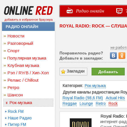
Радио онлайн
добавить в избранное браузера
ROYAL RADIO: ROCK — СЛУШ
РАДИО ОНЛАЙН
Новости
Разговорный
не работ
Спорт
Понравилось радио?
Популярная музыка
Добавьте в закладки:
Клубная музыка
Закладки
Добавить
Рэп / R'n'B / Хип-Хоп
Релакс / Chillout
Категория:
Рок-музыка
Ретро
Другие каналы радиостанции Roya
Шансон
Royal Radio (98,6 FM)
Actual Hits
Рок-музыка
Reggae
Lounge
Retro
Rock
Rock FM
Royal Radio:
Наше Радио
интернет-рад
Питер FM
Санкт-Петер